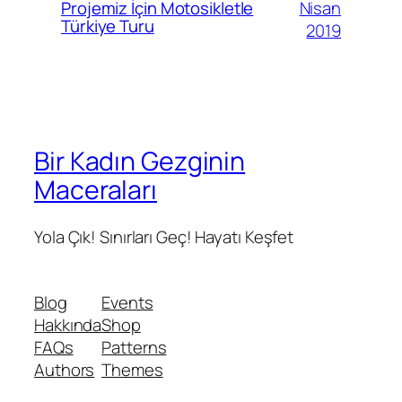
Nisan
Projemiz İçin Motosikletle
Türkiye Turu
2019
Bir Kadın Gezginin
Maceraları
Yola Çık! Sınırları Geç! Hayatı Keşfet
Blog
Events
Hakkında
Shop
FAQs
Patterns
Authors
Themes