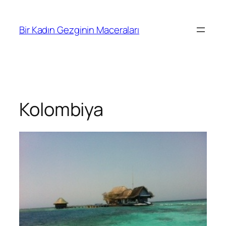
İçeriğe
geç
Bir Kadın Gezginin Maceraları
Kolombiya