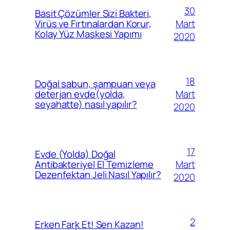
30
Basit Çözümler Sizi Bakteri,
Mart
Virüs ve Fırtınalardan Korur,
Kolay Yüz Maskesi Yapımı
2020
18
Doğal sabun, şampuan veya
Mart
deterjan evde(yolda,
seyahatte) nasıl yapılır?
2020
17
Evde (Yolda) Doğal
Mart
Antibakteriyel El Temizleme
Dezenfektan Jeli Nasıl Yapılır?
2020
2
Erken Fark Et! Sen Kazan!