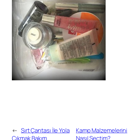
←
Sırt Çantası İle Yola
Kamp Malzemelerini
Çıkmak Bakım
Nasıl Seçtim?