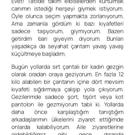
Evet! Tatilde takım elbiselerden kurtulmak
canımın istediği herşeyi giymek istiyorum.
Öyle olunca seçim yapmakta zorlanıyorum.
Ama zamanla gördüm ki bazı kıyafetleri
sadece taşıyorum, giymiyorum. Bazen
getirdim bari giyeyim diyorum. Bunları
yaşadıkça da seyahat çantam yavaş yavaş
küçültmeye başladım.
Bugün yollarda sırt çantalı bir kadın gezgin
olarak oradan oraya geziyorum. En fazla 12
kilo alabilen bir çantanın içine dört mevsim
kıyafeti sığdırmaya çalışıp yola çıkıyorum.
Gezilerimde sadece şort, tişört veya kot
pantolon ile gezmiyorum tabii ki. Yollarda
daha önce karşılaştığım tanıştığım
arkadaşlarımın ülkelerini ziyaret ettiğimde
onlarda kalabiliyorum. Aile ziyaretlerine
gidebildiğimiz gibi gece dışarıda