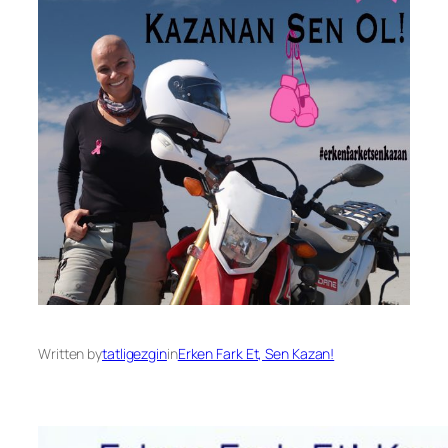
Written by
tatligezgin
in
Erken Fark Et, Sen Kazan!