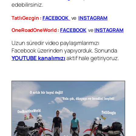
edebilirsiniz.
TatlıGezgin :
FACEBOOK
ve
INSTAGRAM
OneRoadOneWorld :
FACEBOOK
ve
INSTAGRAM
Uzun süredir video paylaşımlarımızı
Facebook üzerinden yapıyorduk. Sonunda
YOUTUBE kanalımızı
aktif hale getiriyoruz.