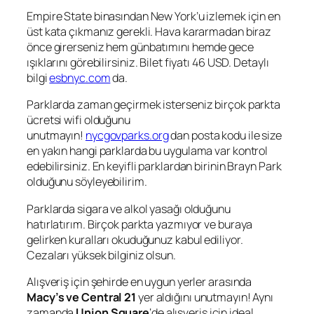
Empire State binasından New York’u izlemek için en
üst kata çıkmanız gerekli. Hava kararmadan biraz
önce girerseniz hem günbatımını hemde gece
ışıklarını görebilirsiniz. Bilet fiyatı 46 USD. Detaylı
bilgi
esbnyc.com
da.
Parklarda zaman geçirmek isterseniz birçok parkta
ücretsi wifi olduğunu
unutmayın!
nycgovparks.org
dan posta kodu ile size
en yakın hangi parklarda bu uygulama var kontrol
edebilirsiniz. En keyifli parklardan birinin Brayn Park
olduğunu söyleyebilirim.
Parklarda sigara ve alkol yasağı olduğunu
hatırlatırım. Birçok parkta yazmıyor ve buraya
gelirken kuralları okuduğunuz kabul ediliyor.
Cezaları yüksek bilginiz olsun.
Alışveriş için şehirde en uygun yerler arasında
Macy’s ve Central 21
yer aldığını unutmayın! Aynı
zamanda
Union Square
‘de alışveriş için ideal