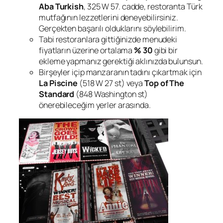
Aba Turkish
, 325 W 57. cadde, restoranta Türk
mutfağının lezzetlerini deneyebilirsiniz.
Gerçekten başarılı olduklarını söylebilirim.
Tabi restoranlara gittiğinizde menudeki
fiyatların üzerine ortalama
% 30
gibi bir
ekleme yapmanız gerektiği aklınızda bulunsun.
Birşeyler içip manzaranın tadını çıkartmak için
La Piscine
(518 W 27 st) veya
Top of The
Standard
(848 Washington st)
önerebileceğim yerler arasında.