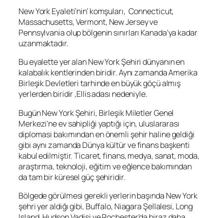
New York Eyaleti’nin’ komşuları, Connecticut,
Massachusetts, Vermont, New Jersey ve
Pennsylvania olup bölgenin sınırları Kanada’ya kadar
uzanmaktadır.
Bu eyalette yer alan New York Şehiri dünyanın en
kalabalık kentlerinden biridir. Aynı zamanda Amerika
Birleşik Devletleri tarhinde en büyük göçü almış
yerlerden biridir ,Ellis adası nedeniyle.
Bugün New York Şehiri, Birleşik Miletler Genel
Merkezi’ne ev sahipliği yaptığı için, uluslararası
diplomasi bakımından en önemli şehir haline geldiği
gibi aynı zamanda Dünya kültür ve finans başkenti
kabul edilmiştir. Ticaret, finans, medya, sanat, moda,
araştırma, teknoloji, eğitim ve eğlence bakımından
da tam bir küresel güç şehiridir.
Bölgede görülmesi gerekli yerlerin başında New York
şehri yer aldığı gibi, Buffalo, Niagara Şellalesi, Long
Island, Hudson Vadisi ve Rochester’da biraz daha