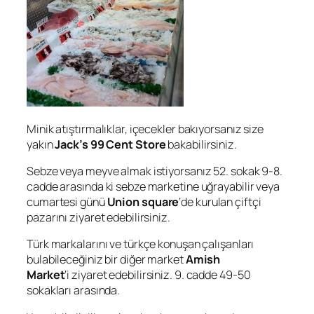
Minik atıştırmalıklar, içecekler bakıyorsanız size
yakın
Jack’s 99 Cent Store
bakabilirsiniz.
Sebze veya meyve almak istiyorsanız 52. sokak 9-8.
cadde arasında ki sebze marketine uğrayabilir veya
cumartesi günü
Union square
‘de kurulan çiftçi
pazarını ziyaret edebilirsiniz.
Türk markalarını ve türkçe konuşan çalışanları
bulabileceğiniz bir diğer market
Amish
Market
‘i
ziyaret edebilirsiniz. 9. cadde 49-50
sokakları arasında.