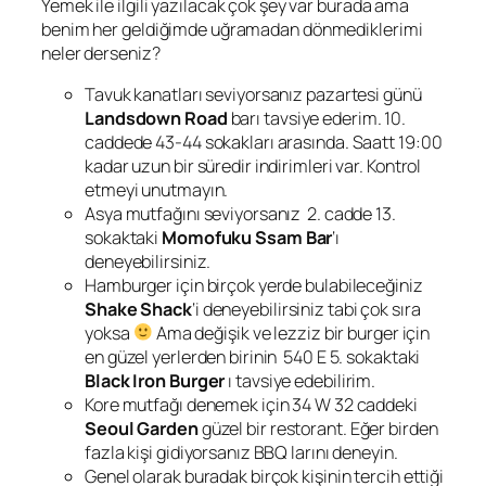
Yemek ile ilgili yazılacak çok şey var burada ama
benim her geldiğimde uğramadan dönmediklerimi
neler derseniz?
Tavuk kanatları seviyorsanız pazartesi günü
Landsdown Road
barı tavsiye ederim. 10.
caddede 43-44 sokakları arasında. Saatt 19:00
kadar uzun bir süredir indirimleri var. Kontrol
etmeyi unutmayın.
Asya mutfağını seviyorsanız 2. cadde 13.
sokaktaki
Momofuku Ssam Bar
‘ı
deneyebilirsiniz.
Hamburger için birçok yerde bulabileceğiniz
Shake Shack
‘i deneyebilirsiniz tabi çok sıra
yoksa
Ama değişik ve lezziz bir burger için
en güzel yerlerden birinin 540 E 5. sokaktaki
Black Iron Burger
ı tavsiye edebilirim.
Kore mutfağı denemek için 34 W 32 caddeki
Seoul Garden
güzel bir restorant. Eğer birden
fazla kişi gidiyorsanız BBQ larını deneyin.
Genel olarak buradak birçok kişinin tercih ettiği