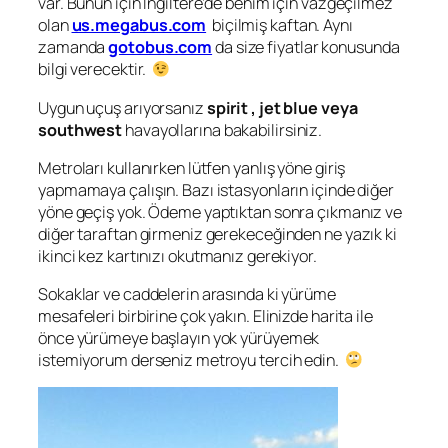
var. Bunun için İngiltere’de benim için vazgeçilmez
olan
us.megabus.com
biçilmiş kaftan. Aynı
zamanda
gotobus.com
da size fiyatlar konusunda
bilgi verecektir.
Uygun uçuş arıyorsanız
spirit , jet blue veya
southwest
havayollarına bakabilirsiniz.
Metroları kullanırken lütfen yanlış yöne giriş
yapmamaya çalışın. Bazı istasyonların içinde diğer
yöne geçiş yok. Ödeme yaptıktan sonra çıkmanız ve
diğer taraftan girmeniz gerekeceğinden ne yazık ki
ikinci kez kartınızı okutmanız gerekiyor.
Sokaklar ve caddelerin arasında ki yürüme
mesafeleri birbirine çok yakın. Elinizde harita ile
önce yürümeye başlayın yok yürüyemek
istemiyorum derseniz metroyu tercih edin.