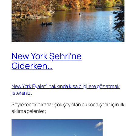
New York Şehri’ne
Giderken…
New York Eyalet’i hakkında kısa bilgilere göz atmak
istereniz;
Söylenecek o kadar çok şey olan bu koca şehir için ilk
aklıma gelenler;