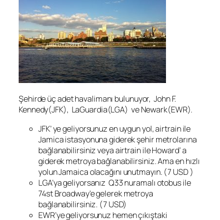
Şehirde üç adet havalimanı bulunuyor, John F.
Kennedy(JFK), LaGuardia(LGA) ve Newark(EWR).
JFK’ ye geliyorsunuz en uygun yol, airtrain ile
Jamica istasyonuna giderek şehir metrolarına
bağlanabilirsiniz veya airtrain ile Howard’ a
giderek metroya bağlanabilirsiniz. Ama en hızlı
yolun Jamaica olacağını unutmayın. (7 USD )
LGA’ya geliyorsanız Q33 nuramalı otobus ile
74st Broadway’e gelerek metroya
bağlanabilirsiniz. (7 USD)
EWR’ye geliyorsunuz hemen çıkıştaki