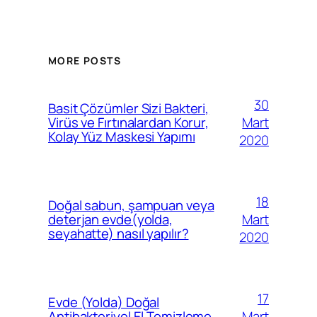
MORE POSTS
30
Basit Çözümler Sizi Bakteri,
Mart
Virüs ve Fırtınalardan Korur,
Kolay Yüz Maskesi Yapımı
2020
18
Doğal sabun, şampuan veya
Mart
deterjan evde(yolda,
seyahatte) nasıl yapılır?
2020
17
Evde (Yolda) Doğal
Mart
Antibakteriyel El Temizleme