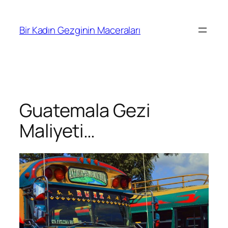
İçeriğe
geç
Bir Kadın Gezginin Maceraları
Guatemala Gezi
Maliyeti…