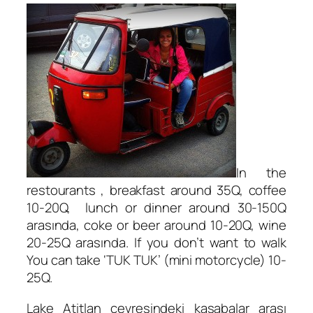
In the
restourants , breakfast around 35Q, coffee
10-20Q, lunch or dinner around 30-150Q
arasında, coke or beer around 10-20Q, wine
20-25Q arasında. If you don’t want to walk
You can take ‘TUK TUK’ (mini motorcycle) 10-
25Q.
Lake Atitlan çevresindeki kasabalar arası