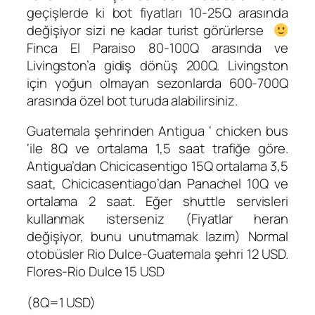
geçişlerde ki bot fiyatları 10-25Q arasında
değişiyor sizi ne kadar turist görürlerse
Finca El Paraiso 80-100Q arasında ve
Livingston’a gidiş dönüş 200Q. Livingston
için yoğun olmayan sezonlarda 600-700Q
arasında özel bot turuda alabilirsiniz.
Guatemala şehrinden Antigua ‘ chicken bus
‘ile 8Q ve ortalama 1,5 saat trafiğe göre.
Antigua’dan Chicicasentigo 15Q ortalama 3,5
saat, Chicicasentiago’dan Panachel 10Q ve
ortalama 2 saat. Eğer shuttle servisleri
kullanmak isterseniz (Fiyatlar heran
değişiyor, bunu unutmamak lazım) Normal
otobüsler Rio Dulce-Guatemala şehri 12 USD.
Flores-Rio Dulce 15 USD
(8Q=1 USD)