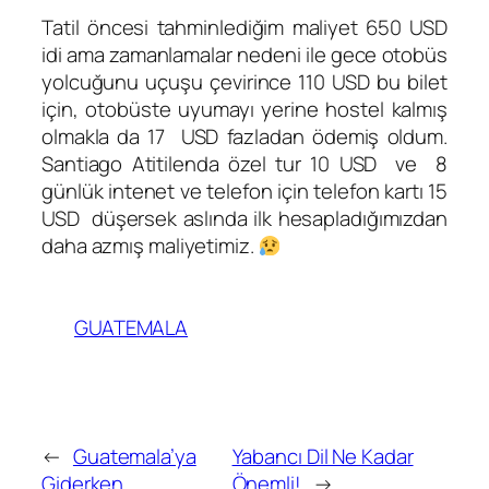
Tatil öncesi tahminlediğim maliyet 650 USD
idi ama zamanlamalar nedeni ile gece otobüs
yolcuğunu uçuşu çevirince 110 USD bu bilet
için, otobüste uyumayı yerine hostel kalmış
olmakla da 17 USD fazladan ödemiş oldum.
Santiago Atitilenda özel tur 10 USD ve 8
günlük intenet ve telefon için telefon kartı 15
USD düşersek aslında ilk hesapladığımızdan
daha azmış maliyetimiz.
GUATEMALA
←
Guatemala’ya
Yabancı Dil Ne Kadar
Giderken…
Önemli!
→