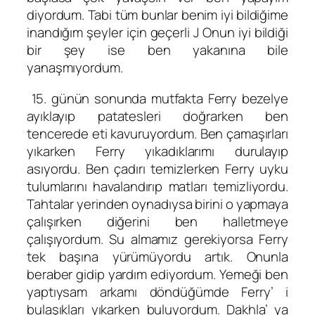
diyordum. Tabi tüm bunlar benim iyi bildiğime
inandığım şeyler için geçerli J Onun iyi bildiği
bir şey ise ben yakanına bile
yanaşmıyordum.
15. günün sonunda mutfakta Ferry bezelye
ayıklayıp patatesleri doğrarken ben
tencerede eti kavuruyordum. Ben çamaşırları
yıkarken Ferry yıkadıklarımı durulayıp
asıyordu. Ben çadırı temizlerken Ferry uyku
tulumlarını havalandırıp matları temizliyordu.
Tahtalar yerinden oynadıysa birini o yapmaya
çalışırken diğerini ben halletmeye
çalışıyordum. Su almamız gerekiyorsa Ferry
tek başına yürümüyordu artık. Onunla
beraber gidip yardım ediyordum. Yemeği ben
yaptıysam arkamı döndüğümde Ferry’ i
bulaşıkları yıkarken buluyordum. Dakhla’ ya