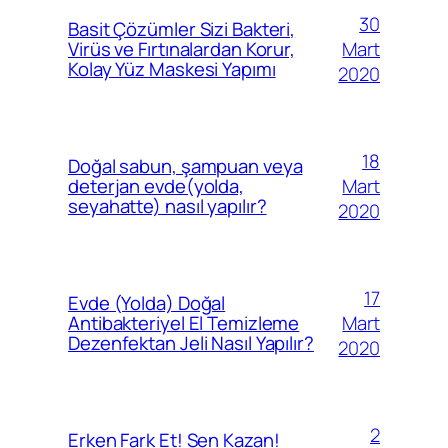
30
Basit Çözümler Sizi Bakteri,
Mart
Virüs ve Fırtınalardan Korur,
Kolay Yüz Maskesi Yapımı
2020
18
Doğal sabun, şampuan veya
Mart
deterjan evde(yolda,
seyahatte) nasıl yapılır?
2020
17
Evde (Yolda) Doğal
Mart
Antibakteriyel El Temizleme
Dezenfektan Jeli Nasıl Yapılır?
2020
2
Erken Fark Et! Sen Kazan!