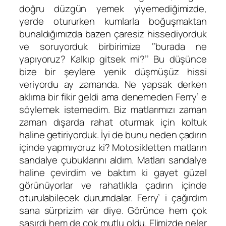
doğru düzgün yemek yiyemediğimizde,
yerde otururken kumlarla boğuşmaktan
bunaldığımızda bazen çaresiz hissediyorduk
ve soruyorduk birbirimize ‘’burada ne
yapıyoruz? Kalkıp gitsek mi?’’ Bu düşünce
bize bir şeylere yenik düşmüşüz hissi
veriyordu ay zamanda. Ne yapsak derken
aklıma bir fikir geldi ama denemeden Ferry’ e
söylemek istemedim. Biz matlarımızı zaman
zaman dışarda rahat oturmak için koltuk
haline getiriyorduk. İyi de bunu neden çadırın
içinde yapmıyoruz ki? Motosikletten matların
sandalye çubuklarını aldım. Matları sandalye
haline çevirdim ve baktım ki gayet güzel
görünüyorlar ve rahatlıkla çadırın içinde
oturulabilecek durumdalar. Ferry’ i çağırdım
sana sürprizim var diye. Görünce hem çok
şaşırdı hem de çok mutlu oldu. Elimizde neler