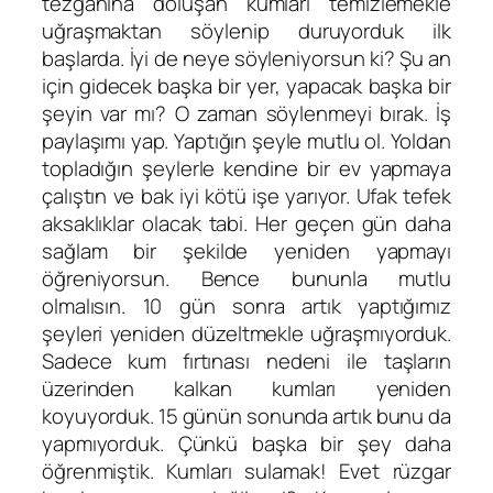
tezgahına doluşan kumları temizlemekle
uğraşmaktan söylenip duruyorduk ilk
başlarda. İyi de neye söyleniyorsun ki? Şu an
için gidecek başka bir yer, yapacak başka bir
şeyin var mı? O zaman söylenmeyi bırak. İş
paylaşımı yap. Yaptığın şeyle mutlu ol. Yoldan
topladığın şeylerle kendine bir ev yapmaya
çalıştın ve bak iyi kötü işe yarıyor. Ufak tefek
aksaklıklar olacak tabi. Her geçen gün daha
sağlam bir şekilde yeniden yapmayı
öğreniyorsun. Bence bununla mutlu
olmalısın. 10 gün sonra artık yaptığımız
şeyleri yeniden düzeltmekle uğraşmıyorduk.
Sadece kum fırtınası nedeni ile taşların
üzerinden kalkan kumları yeniden
koyuyorduk. 15 günün sonunda artık bunu da
yapmıyorduk. Çünkü başka bir şey daha
öğrenmiştik. Kumları sulamak! Evet rüzgar