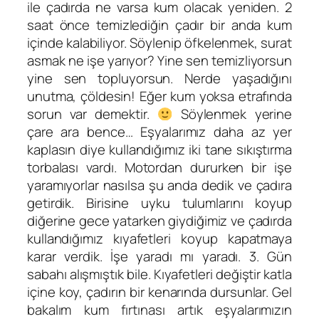
ile çadırda ne varsa kum olacak yeniden. 2
saat önce temizlediğin çadır bir anda kum
içinde kalabiliyor. Söylenip öfkelenmek, surat
asmak ne işe yarıyor? Yine sen temizliyorsun
yine sen topluyorsun. Nerde yaşadığını
unutma, çöldesin! Eğer kum yoksa etrafında
sorun var demektir.
Söylenmek yerine
çare ara bence… Eşyalarımız daha az yer
kaplasın diye kullandığımız iki tane sıkıştırma
torbalası vardı. Motordan dururken bir işe
yaramıyorlar nasılsa şu anda dedik ve çadıra
getirdik. Birisine uyku tulumlarını koyup
diğerine gece yatarken giydiğimiz ve çadırda
kullandığımız kıyafetleri koyup kapatmaya
karar verdik. İşe yaradı mı yaradı. 3. Gün
sabahı alışmıştık bile. Kıyafetleri değiştir katla
içine koy, çadırın bir kenarında dursunlar. Gel
bakalım kum fırtınası artık eşyalarımızın