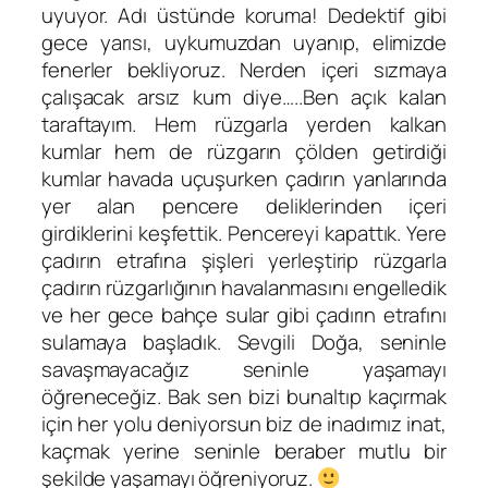
uyuyor. Adı üstünde koruma! Dedektif gibi
gece yarısı, uykumuzdan uyanıp, elimizde
fenerler bekliyoruz. Nerden içeri sızmaya
çalışacak arsız kum diye…..Ben açık kalan
taraftayım. Hem rüzgarla yerden kalkan
kumlar hem de rüzgarın çölden getirdiği
kumlar havada uçuşurken çadırın yanlarında
yer alan pencere deliklerinden içeri
girdiklerini keşfettik. Pencereyi kapattık. Yere
çadırın etrafına şişleri yerleştirip rüzgarla
çadırın rüzgarlığının havalanmasını engelledik
ve her gece bahçe sular gibi çadırın etrafını
sulamaya başladık. Sevgili Doğa, seninle
savaşmayacağız seninle yaşamayı
öğreneceğiz. Bak sen bizi bunaltıp kaçırmak
için her yolu deniyorsun biz de inadımız inat,
kaçmak yerine seninle beraber mutlu bir
şekilde yaşamayı öğreniyoruz.