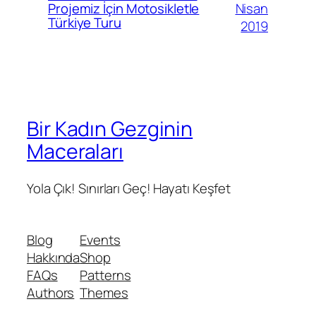
Nisan
Projemiz İçin Motosikletle
Türkiye Turu
2019
Bir Kadın Gezginin
Maceraları
Yola Çık! Sınırları Geç! Hayatı Keşfet
Blog
Events
Hakkında
Shop
FAQs
Patterns
Authors
Themes