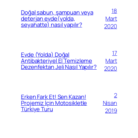
18
Doğal sabun, şampuan veya
Mart
deterjan evde(yolda,
seyahatte) nasıl yapılır?
2020
17
Evde (Yolda) Doğal
Mart
Antibakteriyel El Temizleme
Dezenfektan Jeli Nasıl Yapılır?
2020
2
Erken Fark Et! Sen Kazan!
Nisan
Projemiz İçin Motosikletle
Türkiye Turu
2019