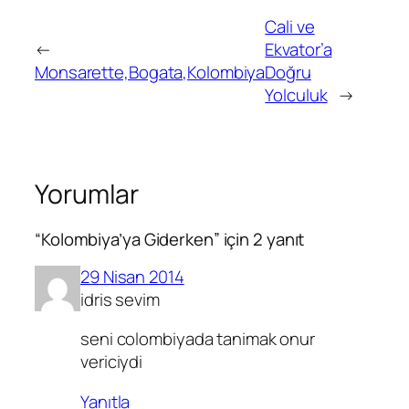
Cali ve
←
Ekvator’a
Monsarette,Bogata,Kolombiya
Doğru
Yolculuk
→
Yorumlar
“Kolombiya’ya Giderken” için 2 yanıt
29 Nisan 2014
idris sevim
seni colombiyada tanimak onur
vericiydi
Yanıtla