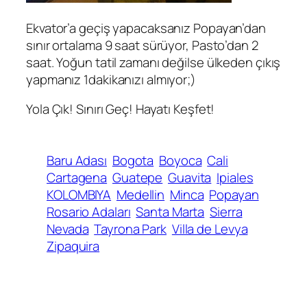
Ekvator’a geçiş yapacaksanız Popayan’dan
sınır ortalama 9 saat sürüyor, Pasto’dan 2
saat. Yoğun tatil zamanı değilse ülkeden çıkış
yapmanız 1dakikanızı almıyor;)
Yola Çık! Sınırı Geç! Hayatı Keşfet!
Baru Adası
Bogota
Boyoca
Cali
Cartagena
Guatepe
Guavita
Ipiales
KOLOMBIYA
Medellin
Minca
Popayan
Rosario Adaları
Santa Marta
Sierra
Nevada
Tayrona Park
Villa de Levya
Zipaquira