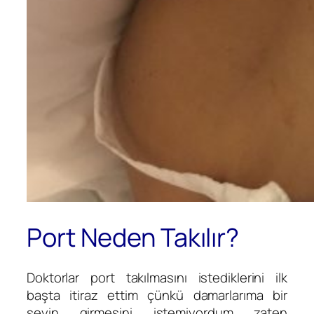
Port Neden Takılır?
Doktorlar port takılmasını istediklerini ilk
başta itiraz ettim çünkü damarlarıma bir
şeyin girmesini istemiyordum zaten