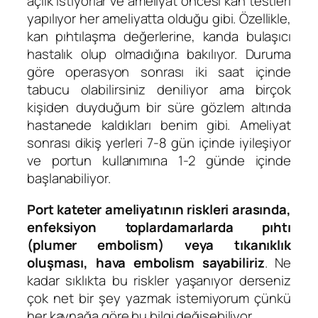
açlık istiyorlar ve ameliyat öncesi kan testleri
yapılıyor her ameliyatta olduğu gibi. Özellikle,
kan pıhtılaşma değerlerine, kanda bulaşıcı
hastalık olup olmadığına bakılıyor. Duruma
göre operasyon sonrası iki saat içinde
tabucu olabilirsiniz deniliyor ama birçok
kişiden duyduğum bir süre gözlem altında
hastanede kaldıkları benim gibi. Ameliyat
sonrası dikiş yerleri 7-8 gün içinde iyileşiyor
ve portun kullanımına 1-2 günde içinde
başlanabiliyor.
Port kateter ameliyatının riskleri arasında,
enfeksiyon toplardamarlarda pıhtı
(plumer embolism) veya tıkanıklık
oluşması, hava embolism sayabiliriz
. Ne
kadar sıklıkta bu riskler yaşanıyor derseniz
çok net bir şey yazmak istemiyorum çünkü
her kaynağa göre bu bilgi değişebiliyor.