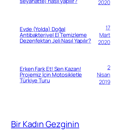
seyahatte) nasıl yapılır?
2020
17
Evde (Yolda) Doğal
Mart
Antibakteriyel El Temizleme
Dezenfektan Jeli Nasıl Yapılır?
2020
2
Erken Fark Et! Sen Kazan!
Nisan
Projemiz İçin Motosikletle
Türkiye Turu
2019
Bir Kadın Gezginin