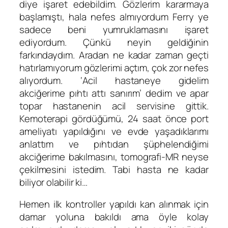
diye işaret edebildim. Gözlerim kararmaya
başlamıştı, hala nefes almıyordum Ferry ye
sadece beni yumruklamasını işaret
ediyordum. Çünkü neyin geldiğinin
farkındaydım. Aradan ne kadar zaman geçti
hatırlamıyorum gözlerimi açtım, çok zor nefes
alıyordum. ‘Acil hastaneye gidelim
akciğerime pıhtı attı sanırım’ dedim ve apar
topar hastanenin acil servisine gittik.
Kemoterapi gördüğümü, 24 saat önce port
ameliyatı yapıldığını ve evde yaşadıklarımı
anlattım ve pıhtıdan şüphelendiğimi
akciğerime bakılmasını, tomografi-MR neyse
çekilmesini istedim. Tabi hasta ne kadar
biliyor olabilir ki…
Hemen ilk kontroller yapıldı kan alınmak için
damar yoluna bakıldı ama öyle kolay