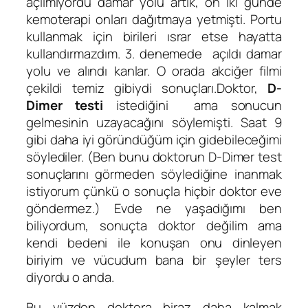
açılmıyordu damar yolu artık, on iki günde
kemoterapi onları dağıtmaya yetmişti. Portu
kullanmak için birileri ısrar etse hayatta
kullandırmazdım. 3. denemede açıldı damar
yolu ve alındı kanlar. O orada akciğer filmi
çekildi temiz gibiydi sonuçları.Doktor,
D-
Dimer testi
istediğini ama sonucun
gelmesinin uzayacağını söylemişti. Saat 9
gibi daha iyi göründüğüm için gidebileceğimi
söylediler. (Ben bunu doktorun D-Dimer test
sonuçlarını görmeden söylediğine inanmak
istiyorum çünkü o sonuçla hiçbir doktor eve
göndermez.) Evde ne yaşadığımı ben
biliyordum, sonuçta doktor değilim ama
kendi bedeni ile konuşan onu dinleyen
biriyim ve vücudum bana bir şeyler ters
diyordu o anda.
Bu yüzden doktora biraz daha kalmak