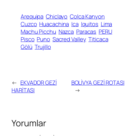
Arequipa
Chiclayo
Colca Kanyon
Cuzco
Huacachina
Ica
Iquitos
Lima
Machu Picchu
Nazca
Paracas
PERU
Pisco
Puno
Sacred Valley
Titicaca
Gölü
Trujillo
←
EKVADOR GEZİ
BOLİVYA GEZİ ROTASI
HARİTASI
→
Yorumlar