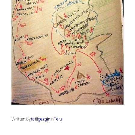
Written by
tatligezgin
in
Peru