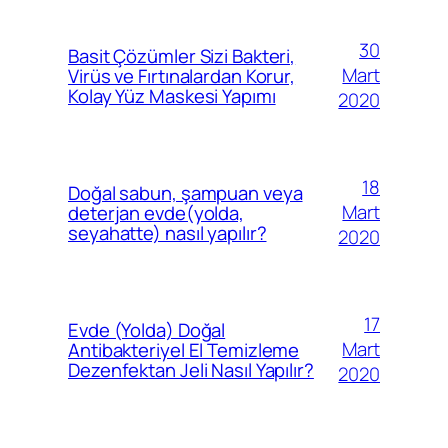
30
Basit Çözümler Sizi Bakteri,
Mart
Virüs ve Fırtınalardan Korur,
Kolay Yüz Maskesi Yapımı
2020
18
Doğal sabun, şampuan veya
Mart
deterjan evde(yolda,
seyahatte) nasıl yapılır?
2020
17
Evde (Yolda) Doğal
Mart
Antibakteriyel El Temizleme
Dezenfektan Jeli Nasıl Yapılır?
2020