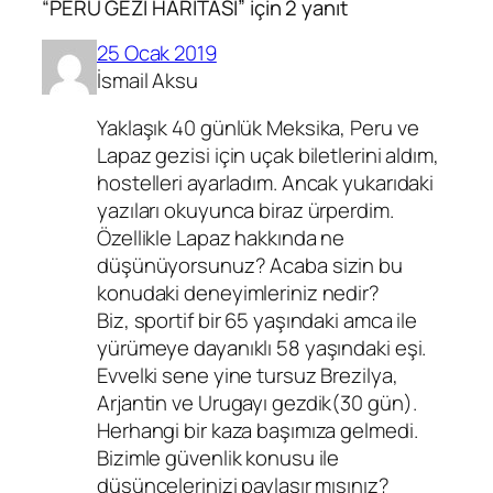
“PERU GEZİ HARİTASI” için 2 yanıt
25 Ocak 2019
İsmail Aksu
Yaklaşık 40 günlük Meksika, Peru ve
Lapaz gezisi için uçak biletlerini aldım,
hostelleri ayarladım. Ancak yukarıdaki
yazıları okuyunca biraz ürperdim.
Özellikle Lapaz hakkında ne
düşünüyorsunuz? Acaba sizin bu
konudaki deneyimleriniz nedir?
Biz, sportif bir 65 yaşındaki amca ile
yürümeye dayanıklı 58 yaşındaki eşi.
Evvelki sene yine tursuz Brezilya,
Arjantin ve Urugayı gezdik(30 gün).
Herhangi bir kaza başımıza gelmedi.
Bizimle güvenlik konusu ile
düşüncelerinizi paylaşır mısınız?