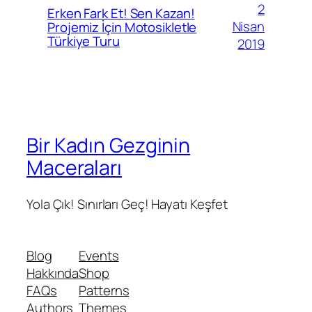
2
Erken Fark Et! Sen Kazan!
Nisan
Projemiz İçin Motosikletle
Türkiye Turu
2019
Bir Kadın Gezginin
Maceraları
Yola Çık! Sınırları Geç! Hayatı Keşfet
Blog
Events
Hakkında
Shop
FAQs
Patterns
Authors
Themes