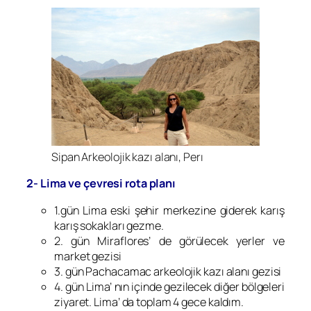
Sipan Arkeolojik kazı alanı, Perı
2- Lima ve çevresi rota planı
1.gün Lima eski şehir merkezine giderek karış
karış sokakları gezme.
2. gün Miraflores’ de görülecek yerler ve
market gezisi
3. gün Pachacamac arkeolojik kazı alanı gezisi
4. gün Lima’ nın içinde gezilecek diğer bölgeleri
ziyaret. Lima’ da toplam 4 gece kaldım.