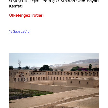
söyleyebileceğim :
Yola çık! Sınırları Geç! Hayatı
Keşfet!
Ülkeler gezi rotları
18 Şubat 2015