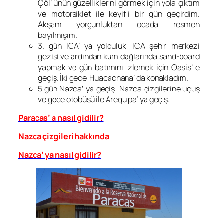
Çöl’ ünün güzelliklerini görmek için yola çıktım
ve motorsiklet ile keyifli bir gün geçirdim.
Akşam yorgunluktan odada resmen
bayılmışım.
3. gün ICA’ ya yolculuk. ICA şehir merkezi
gezisi ve ardından kum dağlarında sand-board
yapmak ve gün batımını izlemek için Oasis’ e
geçiş. İki gece Huacachana’ da konakladım.
5.gün Nazca’ ya geçiş. Nazca çizgilerine uçuş
ve gece otobüsü ile Arequipa’ ya geçiş.
Paracas’ a nasıl gidilir?
Nazca çizgileri hakkında
Nazca’ ya nasıl gidilir?