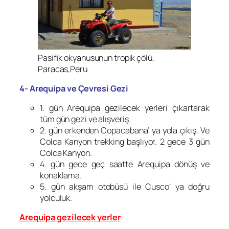
Pasifik okyanusunun tropik çölü,
Paracas,Peru
4- Arequipa ve Çevresi Gezi
1. gün Arequipa gezilecek yerleri çıkartarak
tüm gün gezi ve alışveriş.
2. gün erkenden Copacabana’ ya yola çıkış. Ve
Colca Kanyon trekking başlıyor. 2 gece 3 gün
Colca Kanyon.
4. gün gece geç saatte Arequipa dönüş ve
konaklama.
5. gün akşam otobüsü ile Cusco’ ya doğru
yolculuk.
Arequipa gezilecek yerler