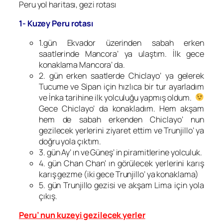
Peru yol haritası, gezi rotası
1- Kuzey Peru rotası
1.gün Ekvador üzerinden sabah erken
saatlerinde Mancora’ ya ulaştım. İlk gece
konaklama Mancora’ da.
2. gün erken saatlerde Chiclayo’ ya gelerek
Tucume ve Sipan için hızlıca bir tur ayarladım
ve İnka tarihine ilk yolculuğu yapmış oldum.
Gece Chiclayo’ da konakladım. Hem akşam
hem de sabah erkenden Chiclayo’ nun
gezilecek yerlerini ziyaret ettim ve Trunjillo’ ya
doğru yola çıktım.
3. gün Ay’ ın ve Güneş’ in piramitlerine yolculuk.
4. gün Chan Chan’ ın görülecek yerlerini karış
karış gezme (iki gece Trunjillo’ ya konaklama)
5. gün Trunjillo gezisi ve akşam Lima için yola
çıkış.
Peru’ nun kuzeyi gezilecek yerler