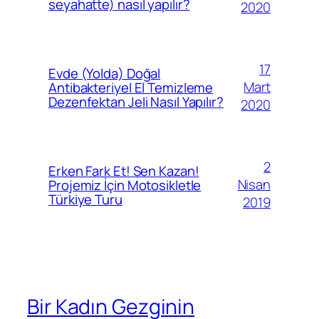
seyahatte) nasıl yapılır?
2020
17
Evde (Yolda) Doğal
Mart
Antibakteriyel El Temizleme
Dezenfektan Jeli Nasıl Yapılır?
2020
2
Erken Fark Et! Sen Kazan!
Nisan
Projemiz İçin Motosikletle
Türkiye Turu
2019
Bir Kadın Gezginin