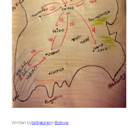
Written by
tatligezgin
in
Bolivya