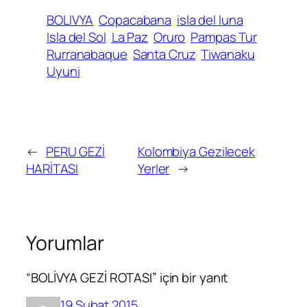
BOLIVYA
Copacabana
isla del luna
Isla del Sol
La Paz
Oruro
Pampas Tur
Rurranabaque
Santa Cruz
Tiwanaku
Uyuni
←
PERU GEZİ
Kolombiya Gezilecek
HARİTASI
Yerler
→
Yorumlar
“BOLİVYA GEZİ ROTASI” için bir yanıt
19 Şubat 2015