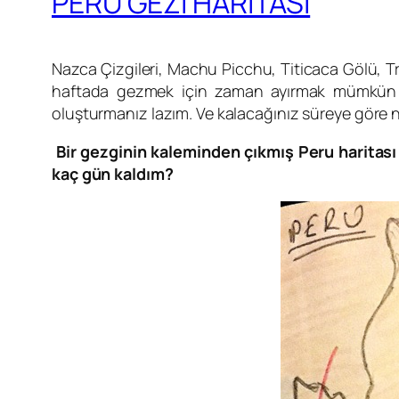
PERU GEZİ HARİTASI
Nazca Çizgileri, Machu Picchu, Titicaca Gölü, 
haftada gezmek için zaman ayırmak mümkün değil
oluşturmanız lazım. Ve kalacağınız süreye göre n
Bir gezginin kaleminden çıkmış Peru haritas
kaç gün kaldım?