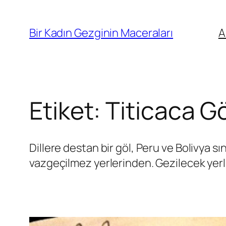
İçeriğe
geç
Bir Kadın Gezginin Maceraları
A
Etiket:
Titicaca G
Dillere destan bir göl, Peru ve Bolivya sı
vazgeçilmez yerlerinden. Gezilecek yerl