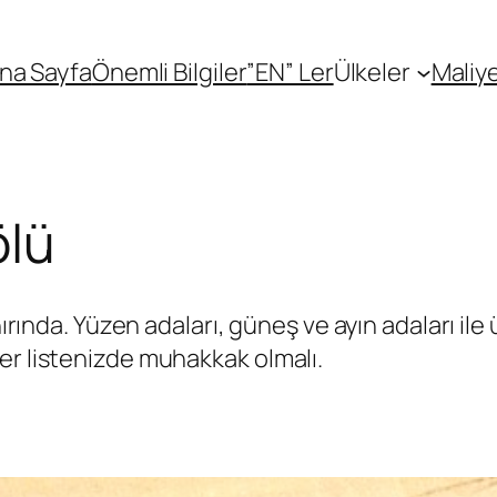
na Sayfa
Önemli Bilgiler
”EN” Ler
Ülkeler
Maliye
ölü
nırında. Yüzen adaları, güneş ve ayın adaları ile
er listenizde muhakkak olmalı.