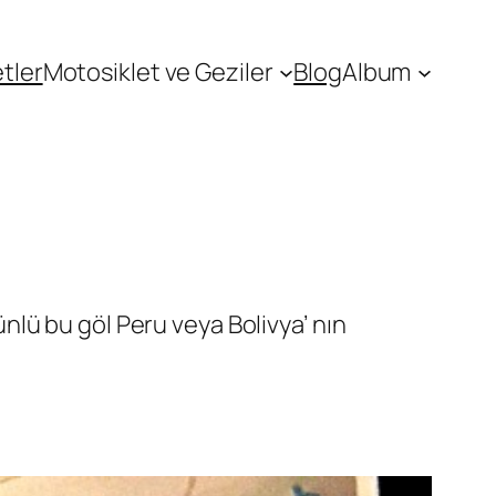
tler
Motosiklet ve Geziler
Blog
Album
 ünlü bu göl Peru veya Bolivya’ nın