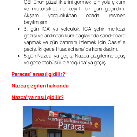
Çöl’ ünün güzelliklerini görmek için yola çıktım
ve motorsiklet ile keyifli bir gün geçirdim.
Akşam yorgunluktan odada resmen
bayılmışım.
3. gün ICA’ ya yolculuk. ICA şehir merkezi
gezisi ve ardından kum dağlarında sand-board
yapmak ve gün batımını izlemek için Oasis’ e
geçiş. İki gece Huacachana’ da konakladım.
5.gün Nazca’ ya geçiş. Nazca çizgilerine uçuş
ve gece otobüsü ile Arequipa’ ya geçiş.
Paracas’ a nasıl gidilir?
Nazca çizgileri hakkında
Nazca’ ya nasıl gidilir?