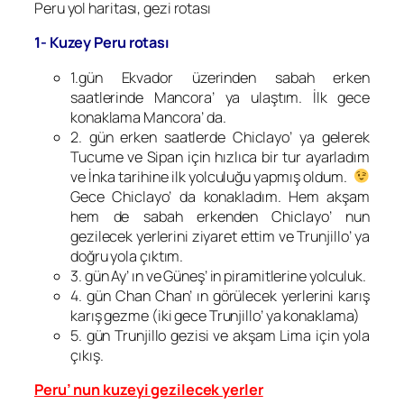
Peru yol haritası, gezi rotası
1- Kuzey Peru rotası
1.gün Ekvador üzerinden sabah erken
saatlerinde Mancora’ ya ulaştım. İlk gece
konaklama Mancora’ da.
2. gün erken saatlerde Chiclayo’ ya gelerek
Tucume ve Sipan için hızlıca bir tur ayarladım
ve İnka tarihine ilk yolculuğu yapmış oldum.
Gece Chiclayo’ da konakladım. Hem akşam
hem de sabah erkenden Chiclayo’ nun
gezilecek yerlerini ziyaret ettim ve Trunjillo’ ya
doğru yola çıktım.
3. gün Ay’ ın ve Güneş’ in piramitlerine yolculuk.
4. gün Chan Chan’ ın görülecek yerlerini karış
karış gezme (iki gece Trunjillo’ ya konaklama)
5. gün Trunjillo gezisi ve akşam Lima için yola
çıkış.
Peru’ nun kuzeyi gezilecek yerler