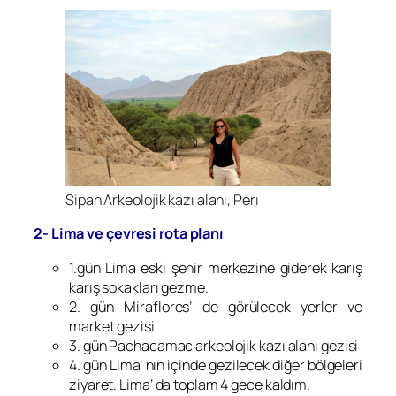
Sipan Arkeolojik kazı alanı, Perı
2- Lima ve çevresi rota planı
1.gün Lima eski şehir merkezine giderek karış
karış sokakları gezme.
2. gün Miraflores’ de görülecek yerler ve
market gezisi
3. gün Pachacamac arkeolojik kazı alanı gezisi
4. gün Lima’ nın içinde gezilecek diğer bölgeleri
ziyaret. Lima’ da toplam 4 gece kaldım.