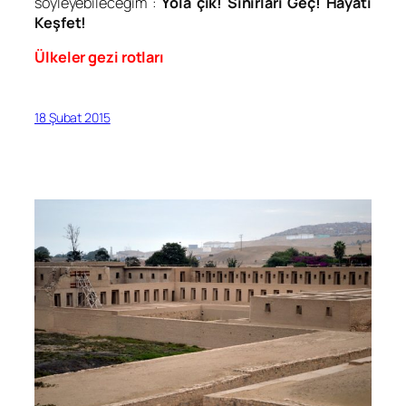
söyleyebileceğim :
Yola çık! Sınırları Geç! Hayatı
Keşfet!
Ülkeler gezi rotları
18 Şubat 2015