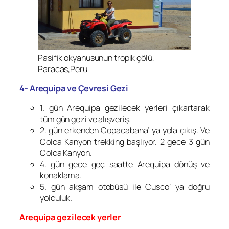
Pasifik okyanusunun tropik çölü,
Paracas,Peru
4- Arequipa ve Çevresi Gezi
1. gün Arequipa gezilecek yerleri çıkartarak
tüm gün gezi ve alışveriş.
2. gün erkenden Copacabana’ ya yola çıkış. Ve
Colca Kanyon trekking başlıyor. 2 gece 3 gün
Colca Kanyon.
4. gün gece geç saatte Arequipa dönüş ve
konaklama.
5. gün akşam otobüsü ile Cusco’ ya doğru
yolculuk.
Arequipa gezilecek yerler