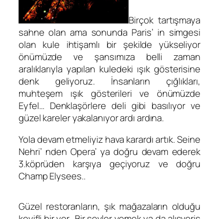
Birçok tartışmaya
sahne olan ama sonunda Paris’ in simgesi
olan kule ihtişamlı bir şekilde yükseliyor
önümüzde ve şansımıza belli zaman
aralıklarıyla yapılan kuledeki ışık gösterisine
denk geliyoruz. İnsanların çığlıkları,
muhteşem ışık gösterileri ve önümüzde
Eyfel… Denklaşörlere deli gibi basılıyor ve
güzel kareler yakalanıyor ardı ardına.
Yola devam etmeliyiz hava karardı artık. Seine
Nehri’ nden Opera’ ya doğru devam ederek
3.köprüden karşıya geçiyoruz ve doğru
Champ Elysees..
Güzel restoranların, şık mağazaların olduğu
keyifli bir yer. .Bir şeyler yemek ya da alışveriş