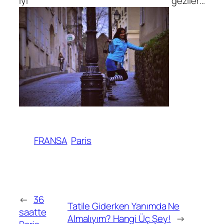
İyi geziler…
FRANSA
Paris
←
36
Tatile Giderken Yanımda Ne
saatte
Almalıyım? Hangi Üç Şey!
→