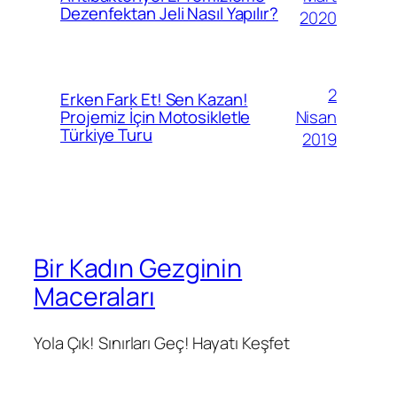
Dezenfektan Jeli Nasıl Yapılır?
2020
2
Erken Fark Et! Sen Kazan!
Nisan
Projemiz İçin Motosikletle
Türkiye Turu
2019
Bir Kadın Gezginin
Maceraları
Yola Çık! Sınırları Geç! Hayatı Keşfet