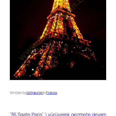
Written by
tatligezgin
in
Fransa
’36 Saate Paris’ ‘i yürüyerek gezmete devam