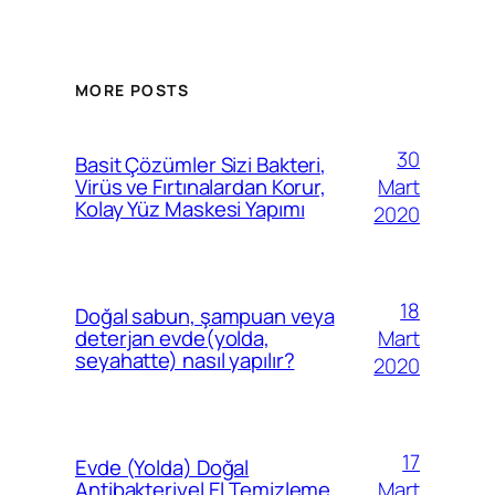
MORE POSTS
30
Basit Çözümler Sizi Bakteri,
Mart
Virüs ve Fırtınalardan Korur,
Kolay Yüz Maskesi Yapımı
2020
18
Doğal sabun, şampuan veya
Mart
deterjan evde(yolda,
seyahatte) nasıl yapılır?
2020
17
Evde (Yolda) Doğal
Mart
Antibakteriyel El Temizleme