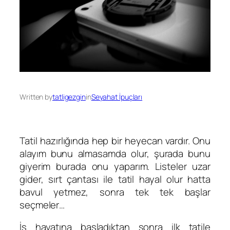
Written by
tatligezgin
in
Seyahat İpuçları
Tatil hazırlığında hep bir heyecan vardır. Onu
alayım bunu almasamda olur, şurada bunu
giyerim burada onu yaparım. Listeler uzar
gider, sırt çantası ile tatil hayal olur hatta
bavul yetmez, sonra tek tek başlar
seçmeler…
İş hayatına başladıktan sonra ilk tatile