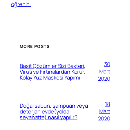
öğrenin.
MORE POSTS
30
Basit Çözümler Sizi Bakteri,
Mart
Virüs ve Fırtınalardan Korur,
Kolay Yüz Maskesi Yapımı
2020
18
Doğal sabun, şampuan veya
Mart
deterjan evde(yolda,
seyahatte) nasıl yapılır?
2020