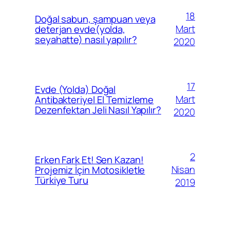
18
Doğal sabun, şampuan veya
Mart
deterjan evde(yolda,
seyahatte) nasıl yapılır?
2020
17
Evde (Yolda) Doğal
Mart
Antibakteriyel El Temizleme
Dezenfektan Jeli Nasıl Yapılır?
2020
2
Erken Fark Et! Sen Kazan!
Nisan
Projemiz İçin Motosikletle
Türkiye Turu
2019