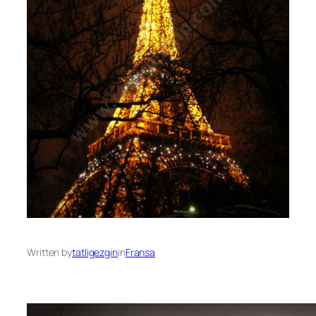
Written by
tatligezgin
in
Fransa