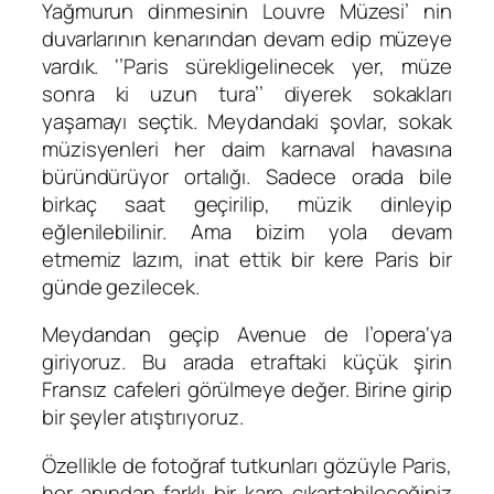
Yağmurun dinmesinin Louvre Müzesi’ nin
duvarlarının kenarından devam edip müzeye
vardık. ‘’Paris sürekligelinecek yer, müze
sonra ki uzun tura’’ diyerek sokakları
yaşamayı seçtik. Meydandaki şovlar, sokak
müzisyenleri her daim karnaval havasına
büründürüyor ortalığı. Sadece orada bile
birkaç saat geçirilip, müzik dinleyip
eğlenilebilinir. Ama bizim yola devam
etmemiz lazım, inat ettik bir kere Paris bir
günde gezilecek.
Meydandan geçip Avenue de l’opera‘ya
giriyoruz. Bu arada etraftaki küçük şirin
Fransız cafeleri görülmeye değer. Birine girip
bir şeyler atıştırıyoruz.
Özellikle de fotoğraf tutkunları gözüyle Paris,
her anından farklı bir kare çıkartabileceğiniz