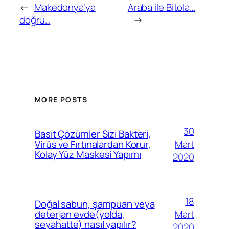
←
Makedonya’ya
Araba ile Bitola…
doğru…
→
MORE POSTS
30
Basit Çözümler Sizi Bakteri,
Mart
Virüs ve Fırtınalardan Korur,
Kolay Yüz Maskesi Yapımı
2020
18
Doğal sabun, şampuan veya
Mart
deterjan evde(yolda,
seyahatte) nasıl yapılır?
2020