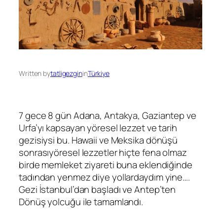
Written by
tatligezgin
in
Türkiye
7 gece 8 gün Adana, Antakya, Gaziantep ve
Urfa’yı kapsayan yöresel lezzet ve tarih
gezisiysi bu. Hawaii ve Meksika dönüşü
sonrasıyöresel lezzetler hiçte fena olmaz
birde memleket ziyareti buna eklendiğinde
tadından yenmez diye yollardaydım yine….
Gezi İstanbul’dan başladı ve Antep’ten
Dönüş yolcuğu ile tamamlandı.