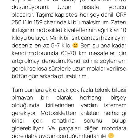
düşünüyorum. Uzun mesafe yorucu
olacaktır. Taşıma kapistesi her şey dahil CRF
250 L’ in 159 civarında ki bu maksimum. Zaten
iki kişinin motosiklet kıyafetlerinin ağırlıkları 10
kiloyu buluyor. Minik bir sırt çantası hazırlayım
deseniz en az 5-7 kilo
Ben şu ana kadar
kendi motorumda 60-70 km mesafeler için
artçı olmayı denedim. Kendi adıma söylemem
gerekirse kısa sürelerle uzun molalar verilirse
bütün gün arkada oturabilirim.
Tüm bunlara ek olarak çok fazla teknik bilgisi
olmayan biri olarak herhangi birşey
olduğunda birilerinden yardım istemem
gerekiyor. Motosikletten anlatan herhangi
birisi çok rahatlıkla sorunu bulup
giderebiliyor. Ve parçaları diğer motorlara
göre daha uygun gördüğüm kadarı ile