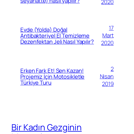
seyahatte) nasıl yapılır?
2020
17
Evde (Yolda) Doğal
Mart
Antibakteriyel El Temizleme
Dezenfektan Jeli Nasıl Yapılır?
2020
2
Erken Fark Et! Sen Kazan!
Nisan
Projemiz İçin Motosikletle
Türkiye Turu
2019
Bir Kadın Gezginin