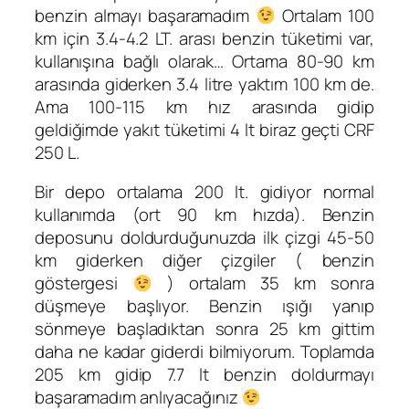
benzin almayı başaramadım
Ortalam 100
km için 3.4-4.2 LT. arası benzin tüketimi var,
kullanışına bağlı olarak… Ortama 80-90 km
arasında giderken 3.4 litre yaktım 100 km de.
Ama 100-115 km hız arasında gidip
geldiğimde yakıt tüketimi 4 lt biraz geçti CRF
250 L.
Bir depo ortalama 200 lt. gidiyor normal
kullanımda (ort 90 km hızda). Benzin
deposunu doldurduğunuzda ilk çizgi 45-50
km giderken diğer çizgiler ( benzin
göstergesi
) ortalam 35 km sonra
düşmeye başlıyor. Benzin ışığı yanıp
sönmeye başladıktan sonra 25 km gittim
daha ne kadar giderdi bilmiyorum. Toplamda
205 km gidip 7.7 lt benzin doldurmayı
başaramadım anlıyacağınız