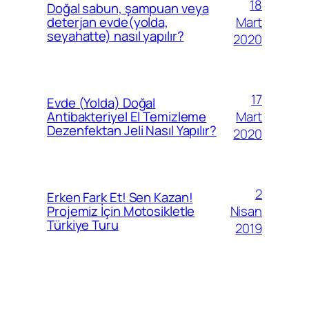
18
Doğal sabun, şampuan veya
Mart
deterjan evde(yolda,
seyahatte) nasıl yapılır?
2020
17
Evde (Yolda) Doğal
Mart
Antibakteriyel El Temizleme
Dezenfektan Jeli Nasıl Yapılır?
2020
2
Erken Fark Et! Sen Kazan!
Nisan
Projemiz İçin Motosikletle
Türkiye Turu
2019