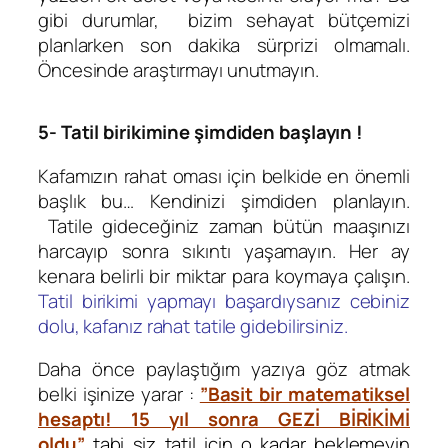
gibi durumlar, bizim sehayat bütçemizi
planlarken son dakika sürprizi olmamalı.
Öncesinde araştırmayı unutmayın.
5- Tatil birikimine şimdiden başlayın !
Kafamızın rahat oması için belkide en önemli
başlık bu… Kendinizi şimdiden planlayın.
Tatile gideceğiniz zaman bütün maaşınızı
harcayıp sonra sıkıntı yaşamayın. Her ay
kenara belirli bir miktar para koymaya çalışın.
Tatil birikimi yapmayı başardıysanız cebiniz
dolu, kafanız rahat tatile gidebilirsiniz.
Daha önce paylaştığım yazıya göz atmak
belki işinize yarar :
”Basit bir matematiksel
hesaptı! 15 yıl sonra GEZİ BİRİKİMİ
oldu”
tabi siz tatil için o kadar beklemeyin