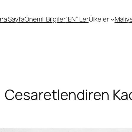
na Sayfa
Önemli Bilgiler
”EN” Ler
Ülkeler
Maliye
 Cesaretlendiren Kad