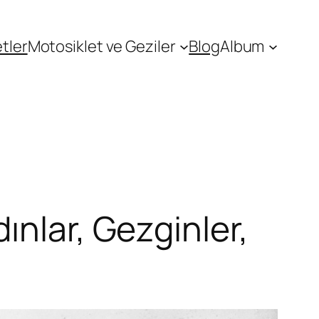
tler
Motosiklet ve Geziler
Blog
Album
ınlar, Gezginler,