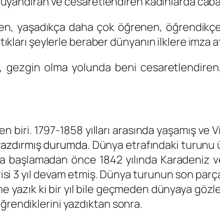
ık uyandıran ve cesaretlendiren kadınlarda caba
en, yaşadıkça daha çok öğrenen, öğrendikçe 
tıkları şeylerle beraber dünyanın ilklere imza at
, gezgin olma yolunda beni cesaretlendiren
den biri. 1797-1858 yılları arasında yaşamış ve
yazdırmış durumda.
Dünya etrafındaki turunu üç
a başlamadan önce 1842 yılında Karadeniz ve İs
ezisi 3 yıl devam etmiş. Dünya turunun son parça
 yazık ki bir yıl bile geçmeden dünyaya gözl
ğrendiklerini yazdıktan sonra.