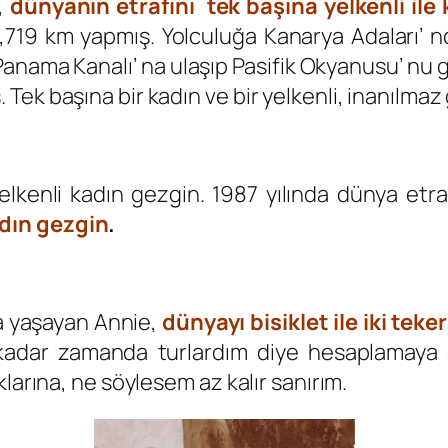
,
dünyanın etrafını tek başına yelkenli ile
,719 km yapmış. Yolculuğa Kanarya Adaları’ n
nama Kanalı’ na ulaşıp Pasifik Okyanusu’ nu geç
ek başına bir kadın ve bir yelkenli, inanılmaz 
elkenli kadın gezgin. 1987 yılında dünya etr
adın gezgin
.
da yaşayan Annie,
dünyayı bisiklet ile iki tek
kadar zamanda turlardım diye hesaplamaya 
larına, ne söylesem az kalır sanırım.