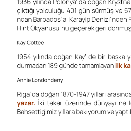
1936 yılında Polonya’ da doğan Krystna
çıktığı yolculuğu 401 gün sürmüş ve 57
ndan Barbados’ a, Karayip Denizi’ nden Pa
Hint Okyanusu’ nu geçerek geri dönmüş. T
Kay Cottee
1954 yılında doğan Kay’ de bir başka y
durmadan 189 günde tamamlayan
ilk k
Annie Londonderry
Riga’ da doğan 1870-1947 yılları arasın
yazar.
İki teker üzerinde dünyayı ne 
Bahsettiğimiz yıllara bakıyorum ve yaptık