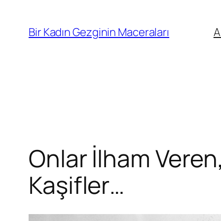
İçeriğe
geç
Bir Kadın Gezginin Maceraları
A
Onlar İlham Veren,
Kaşifler…