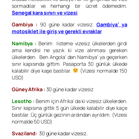
sormadılar ve herhangi bir ücret ödemedim.
Senegal kara sınırı ve vizesi
Gambiya :
90 güne kadar vizesiz.
Gambiya’ ya
motosiklet ile giriş ve gerekli evraklar
Namibya :
Benim listeme vizesiz ülkelerden girdi
ama kendisi ne yazık ki vize alınması gereken
ülkelerden. Ben Angola’ dan Namibya’ ya geçerken
sınır kapısında gittim. Pasaporta 30 günlük ülkede
kalabilir diye kaşe bastılar.
(Vizesi normalde 150
USD)
Güney Afrika :
30 güne kadar vizesiz
Lesotho :
Benim için Afrika’ da ki vizesiz ülkelerden.
Sınır kapısına gittik 5 gün ülkede kalabilir diye kaçe
bastılar. Üç günlük gezinin ardından ayrıldım. (Vizesi
normalde 50 USD)
Svaziland:
30 güne kadar vizesiz.