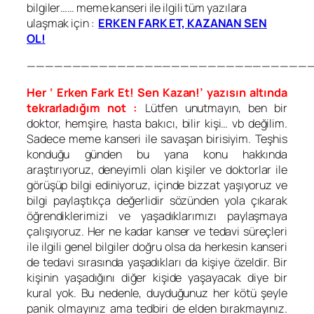
bilgiler…… meme kanseri ile ilgili tüm yazılara
ulaşmak için :
ERKEN FARK ET, KAZANAN SEN
OL!
————————————————————————————————
Her ‘ Erken Fark Et! Sen Kazan!’ yazısın altında
tekrarladığım not :
Lütfen unutmayın, ben bir
doktor, hemşire, hasta bakıcı, bilir kişi… vb değilim.
Sadece meme kanseri ile savaşan birisiyim. Teşhis
konduğu günden bu yana konu hakkında
araştırıyoruz, deneyimli olan kişiler ve doktorlar ile
görüşüp bilgi ediniyoruz, içinde bizzat yaşıyoruz ve
bilgi paylaştıkça değerlidir sözünden yola çıkarak
öğrendiklerimizi ve yaşadıklarımızı paylaşmaya
çalışıyoruz. Her ne kadar kanser ve tedavi süreçleri
ile ilgili genel bilgiler doğru olsa da herkesin kanseri
de tedavi sırasında yaşadıkları da kişiye özeldir. Bir
kişinin yaşadığını diğer kişide yaşayacak diye bir
kural yok. Bu nedenle, duyduğunuz her kötü şeyle
panik olmayınız ama tedbiri de elden bırakmayınız.