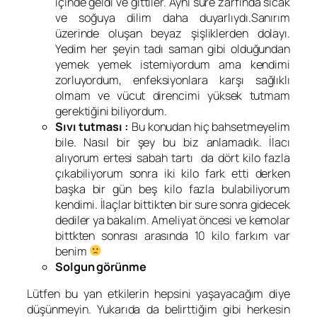
içinde geldi ve gittiler. Aynı süre zarfında sıcak
ve soğuya dilim daha duyarlıydı.Sanırım
üzerinde oluşan beyaz şişliklerden dolayı.
Yedim her şeyin tadı saman gibi olduğundan
yemek yemek istemiyordum ama kendimi
zorluyordum, enfeksiyonlara karşı sağlıklı
olmam ve vücut direncimi yüksek tutmam
gerektiğini biliyordum.
Sıvı tutması :
Bu konudan hiç bahsetmeyelim
bile. Nasıl bir şey bu biz anlamadık. İlacı
alıyorum ertesi sabah tartı da dört kilo fazla
çıkabiliyorum sonra iki kilo fark etti derken
başka bir gün beş kilo fazla bulabiliyorum
kendimi. İlaçlar bittikten bir sure sonra gidecek
dediler ya bakalım. Ameliyat öncesi ve kemolar
bittkten sonrası arasında 10 kilo farkım var
benim
Solgun görünme
Lütfen bu yan etkilerin hepsini yaşayacağım diye
düşünmeyin. Yukarıda da belirttiğim gibi herkesin