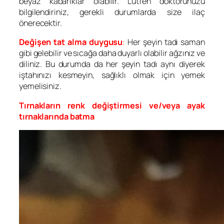
beyaz kabarıklar olabilir. Lütfen doktorunuzu
bilgilendiriniz, gerekli durumlarda size ilaç
önerecektir.
Değişen tat alma duygusu
:
Her şeyin tadı saman
gibi gelebilir ve sıcağa daha duyarlı olabilir ağzınız ve
diliniz. Bu durumda da her şeyin tadı aynı diyerek
iştahınızı kesmeyin, sağlıklı olmak için yemek
yemelisiniz.
Tırnakların renk değiştirmesi ve/veya ayak
tırnaklarında batma