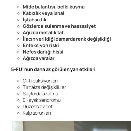
Mide bulantısı, belki kusma
Kabızlık veya ishal
İştahsızlık
Gözlerde sulanma ve hassasiyet
Ağızda metalik tat
İlacın verildiği damarda renk değişikliği
Enfeksiyon riski
Nefes darlığı hissi
Ağızda yaralar
5-FU’ nun daha az görülen yan etkileri
Cilt reaksiyonları
Tırnakta değişiklikler
Saçlarda azalma
El-ayak sendromu
Düzensiz adet
Kalp sorunları