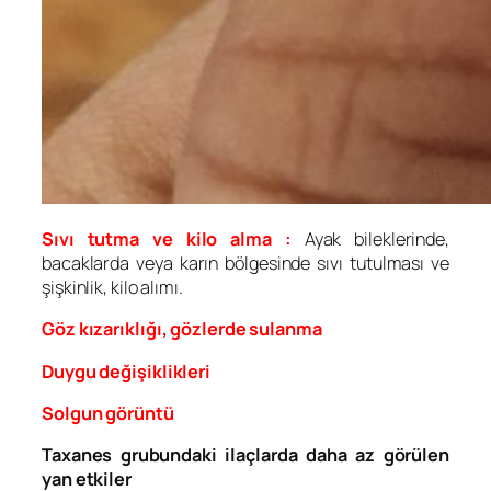
Sıvı tutma ve kilo alma :
Ayak bileklerinde,
bacaklarda veya karın bölgesinde sıvı tutulması ve
şişkinlik, kilo alımı.
Göz kızarıklığı, gözlerde sulanma
Duygu değişiklikleri
Solgun görüntü
Taxanes grubundaki ilaçlarda daha az görülen
yan etkiler