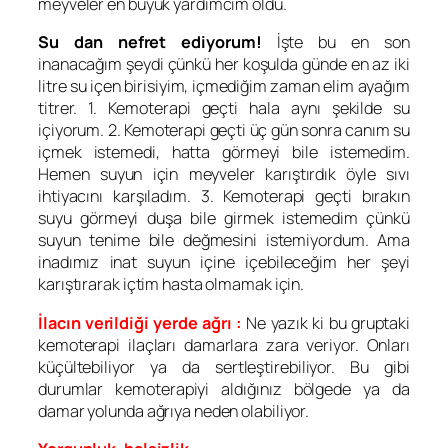
meyveler en büyük yardımcım oldu.
Su dan nefret ediyorum!
İşte bu en son
inanacağım şeydi çünkü her koşulda günde en az iki
litre su içen birisiyim, içmediğim zaman elim ayağım
titrer. 1. Kemoterapi geçti hala aynı şekilde su
içiyorum. 2. Kemoterapi geçti üç gün sonra canım su
içmek istemedi, hatta görmeyi bile istemedim.
Hemen suyun için meyveler karıştırdık öyle sıvı
ihtiyacını karşıladım. 3. Kemoterapi geçti bırakın
suyu görmeyi duşa bile girmek istemedim çünkü
suyun tenime bile değmesini istemiyordum. Ama
inadımız inat suyun içine içebileceğim her şeyi
karıştırarak içtim hasta olmamak için.
İlacın verildiği yerde ağrı :
Ne yazık ki bu gruptaki
kemoterapi ilaçları damarlara zara veriyor. Onları
küçültebiliyor ya da sertleştirebiliyor. Bu gibi
durumlar kemoterapiyi aldığınız bölgede ya da
damar yolunda ağrıya neden olabiliyor.