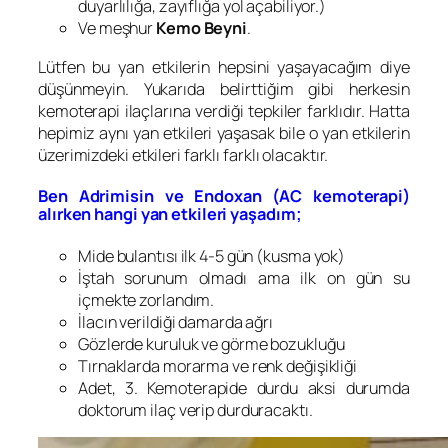
duyarlılığa, zayıflığa yol açabiliyor.)
Ve meşhur
Kemo Beyni
.
Lütfen bu yan etkilerin hepsini yaşayacağım diye
düşünmeyin. Yukarıda belirttiğim gibi herkesin
kemoterapi ilaçlarına verdiği tepkiler farklıdır. Hatta
hepimiz aynı yan etkileri yaşasak bile o yan etkilerin
üzerimizdeki etkileri farklı farklı olacaktır.
Ben Adrimisin ve Endoxan (AC kemoterapi)
alırken hangi yan etkileri yaşadım;
Mide bulantısı ilk 4-5 gün (kusma yok)
İştah sorunum olmadı ama ilk on gün su
içmekte zorlandım.
İlacın verildiği damarda ağrı
Gözlerde kuruluk ve görme bozukluğu
Tırnaklarda morarma ve renk değişikliği
Adet, 3. Kemoterapide durdu aksi durumda
doktorum ilaç verip durduracaktı.