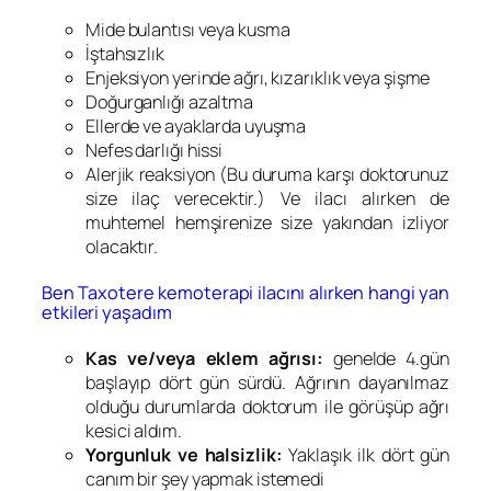
Mide bulantısı veya kusma
İştahsızlık
Enjeksiyon yerinde ağrı, kızarıklık veya şişme
Doğurganlığı azaltma
Ellerde ve ayaklarda uyuşma
Nefes darlığı hissi
Alerjik reaksiyon (Bu duruma karşı doktorunuz
size ilaç verecektir.) Ve ilacı alırken de
muhtemel hemşirenize size yakından izliyor
olacaktır.
Ben Taxotere kemoterapi ilacını alırken hangi yan
etkileri yaşadım
Kas ve/veya eklem ağrısı:
genelde 4.gün
başlayıp dört gün sürdü. Ağrının dayanılmaz
olduğu durumlarda doktorum ile görüşüp ağrı
kesici aldım.
Yorgunluk ve halsizlik:
Yaklaşık ilk dört gün
canım bir şey yapmak istemedi