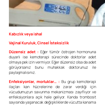
Kabızlık veya ishal
Vajinal Kuruluk, Cinsel İsteksizlik
Düzensiz adet :
Eğer tümör östrojen hormonuna
duyarlı ise kemoterapi sürecinde doktorlar adet
olmaya pek izin vermiyor. Eğer düzensiz olsa da adet
görüyorsanız bunu muhakkak doktorunuz ile
paylaşmalısınız.
Enfeksiyonlar, morluklar… :
Bu grup kemoterapi
ilaçları kan hücrelerine de zarar verdiği için
vücudumuzun savunma mekanizması zayıflıyor ve
enfeksiyonlara açık hale geliyor. Kanda trombosit
sayısında yaşanacak değişikliklerde vücutta kanama