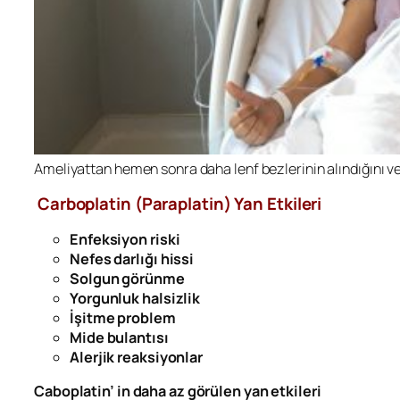
Ameliyattan hemen sonra daha lenf bezlerinin alındığını v
Carboplatin (Paraplatin) Yan Etkileri
Enfeksiyon riski
Nefes darlığı hissi
Solgun görünme
Yorgunluk halsizlik
İşitme problem
Mide bulantısı
Alerjik reaksiyonlar
Caboplatin’ in daha az görülen yan etkileri