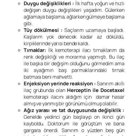
Duygu değişiklikleri :
İlk hafta yoğun ve hızlı
değişen duygu değişlikleri yaşadım. Gülerken
ağlamaya başlama, ağlarken gülmeye başlama
gibi.
Tüy dökülmesi :
Saçlarım uzamaya başladı.
Kaşlarım yok denecek kadar az döküldü,
kirpiklerinde yarısı bende kaldı.
Tırnaklar:
İlk kemoterapi ilacı tırnaklarım da
renk değişikliği ve morarma yapmıştı. Bu ilaç
ile başka bir değişim olduğunu görmedim ama
iki ayağımın baş parmaklarındaki tırnak
batması beni mahvetti.
Enjeksiyon yerinde reaksiyon :
Sanırım akıllı
ilaç grubunda olan
Herceptin ile Docetaxel
kemoterapi ilacını aldığım için damar hasar
almış ve yanmış bir görünümü olmuş olabilir.
Ağız yarası ve tat duygusunda değişiklik :
Genelde yedinci gün başlayıp on ikinci gün
kayboldu. Doktorum ile görüştüm ve bana
gargara önerdi. Sanırım o yüzden beş gün