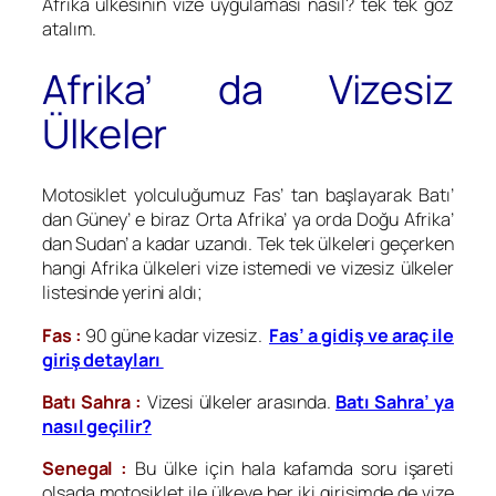
Afrika ülkesinin vize uygulaması nasıl? tek tek göz
atalım.
Afrika’ da Vizesiz
Ülkeler
Motosiklet yolculuğumuz Fas’ tan başlayarak Batı’
dan Güney’ e biraz Orta Afrika’ ya orda Doğu Afrika’
dan Sudan’ a kadar uzandı. Tek tek ülkeleri geçerken
hangi Afrika ülkeleri vize istemedi ve vizesiz ülkeler
listesinde yerini aldı;
Fas :
90 güne kadar vizesiz.
Fas’ a gidiş ve araç ile
giriş detayları
Batı Sahra :
Vizesi ülkeler arasında.
Batı Sahra’ ya
nasıl geçilir?
Senegal :
Bu ülke için hala kafamda soru işareti
olsada motosiklet ile ülkeye her iki girişimde de vize