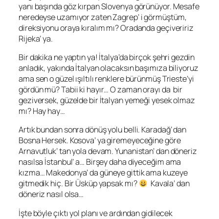
yanı başında göz kırpan Slovenya görünüyor. Mesafe
neredeyse uzamıyor zaten Zagrep’ i görmüştüm,
direksiyonu oraya kıralım mı? Oradanda geçiveririz
Rijeka’ ya.
Bir dakika ne yaptın ya! İtalya’da birçok şehri gezdin
anladık, yakında İtalyan olacaksın başımıza biliyoruz
ama sen o güzel ışıltılı renklere bürünmüş Trieste’yi
gördün mü? Tabii ki hayır… O zaman orayı da bir
geziversek, güzelde bir İtalyan yemeği yesek olmaz
mı? Hay hay…
Artık bundan sonra dönüş yolu belli. Karadağ’ dan
Bosna Hersek. Kosova’ ya giremeyeceğine göre
Arnavutluk’ tan yola devam. Yunanistan’ dan döneriz
nasılsa İstanbul’ a… Birşey daha diyeceğim ama
kızma… Makedonya’ da güneye gittik ama kuzeye
gitmedik hiç. Bir Üsküp yapsak mı?
Kavala’ dan
döneriz nasıl olsa…
İşte böyle çıktı yol planı ve ardından gidilecek