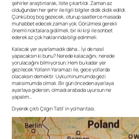
şehirler araştırılarak, liste çıkartıldı. Zaman az
olduğundan her şehir ile ilgili bilgiler didik didik edildi.
Çünkü boş boş gezecek, oturup saatlerce masada
muhabbet edecek zaman yok. Görülmesi gerekli
önemli noktalara gidilmeli, bir iki kişi ile sohbet
ederek az çok haklarında bilgi edinmeli.
Kalacak yer ayarlamadık daha… İyi de nasıl
yapacaksın ki bunu? Nerede kalacağını, nerede
yorulacağını bilmiyorsun. Hem bu kadar yer
gezilecek Yolların Yaramazı ile, gece yollarda
olacaksın demektir. Uyku minumumda gezi
maksimumda olmalı. Bir gün önceden ayarlaya
ayarlaya gidersin, olmadı arabada uyursun ne
yapalım…
Diyerek çıktı Çılgın Tatil’ in yol haritası.