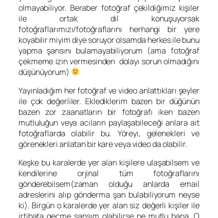
olmayabiliyor. Beraber fotoğraf çekildiğimiz kişiler
ile ortak dil konuşuyorsak
fotoğraflarımızı/fotoğraflarını herhangi bir yere
koyabilir miyim diye soruyor olsamda herkes ile bunu
yapma şansını bulamayabiliyorum (ama fotoğraf
çekmeme izin vermesinden dolayı sorun olmadığını
düşünüyorum)
Yayınladığım her fotoğraf ve video anlattıkları şeyler
ile çok değerliler. Eklediklerim bazen bir düğünün
bazen zor zaanatların bir fotoğrafı iken bazen
mutluluğun veya acıların paylaşabileceği anlara ait
fotoğraflarda olabilir bu. Yöreyi, gelenekleri ve
görenekleri anlatan bir kare veya video da olabilir.
Keşke bu karalerde yer alan kişilere ulaşabilsem ve
kendilerine orjinal tüm fotoğraflarını
gönderebilsem(zaman olduğu anlarda email
adreslerini alıp gönderma şan bulabiliyorum neyse
ki). Birgün o karalerde yer alan siz değerli kişiler ile
irtibata geçme şansım olabilirse ne mutlu bana. O