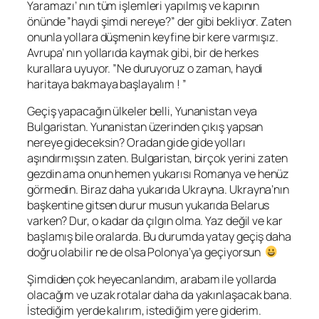
Yaramazı’ nın tüm işlemleri yapılmış ve kapının
önünde ”haydi şimdi nereye?” der gibi bekliyor. Zaten
onunla yollara düşmenin keyfine bir kere varmışız.
Avrupa’ nın yollarıda kaymak gibi, bir de herkes
kurallara uyuyor. ”Ne duruyoruz o zaman, haydi
haritaya bakmaya başlayalım ! ”
Geçiş yapacağın ülkeler belli, Yunanistan veya
Bulgaristan. Yunanistan üzerinden çıkış yapsan
nereye gideceksin? Oradan gide gide yolları
aşındırmışsın zaten. Bulgaristan, birçok yerini zaten
gezdin ama onun hemen yukarısı Romanya ve henüz
görmedin. Biraz daha yukarıda Ukrayna. Ukrayna’nın
başkentine gitsen durur musun yukarıda Belarus
varken? Dur, o kadar da çılgın olma. Yaz değil ve kar
başlamış bile oralarda. Bu durumda yatay geçiş daha
doğru olabilir ne de olsa Polonya’ya geçiyorsun
Şimdiden çok heyecanlandım, arabam ile yollarda
olacağım ve uzak rotalar daha da yakınlaşacak bana.
İstediğim yerde kalırım, istediğim yere giderim.