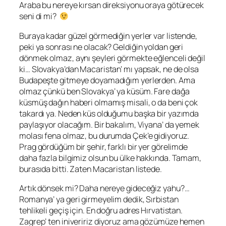
Araba bu nereye kırsan direksiyonu oraya götürecek
seni di mi?
Buraya kadar güzel görmediğin yerler var listende,
peki ya sonrası ne olacak? Geldiğin yoldan geri
dönmek olmaz, aynı şeyleri görmekte eğlenceli değil
ki… Slovakya’dan Macaristan’ mı yapsak, ne de olsa
Budapeşte gitmeye doyamadığım yerlerden. Ama
olmaz çünkü ben Slovakya’ ya küsüm. Fare dağa
küsmüş dağın haberi olmamış misali, o da beni çok
takardı ya. Neden küs olduğumu başka bir yazımda
paylaşıyor olacağım. Bir bakalım, Viyana’ da yemek
molası fena olmaz, bu durumda Çek’e gidiyoruz.
Prag gördüğüm bir şehir, farklı bir yer görelimde
daha fazla bilgimiz olsun bu ülke hakkında. Tamam,
burasıda bitti. Zaten Macaristan listede.
Artık dönsek mi? Daha nereye gideceğiz yahu?…
Romanya’ ya geri girmeyelim dedik, Sırbistan
tehlikeli geçiş için. En doğru adres Hırvatistan.
Zagrep’ ten iniveririz diyoruz ama gözümüze hemen