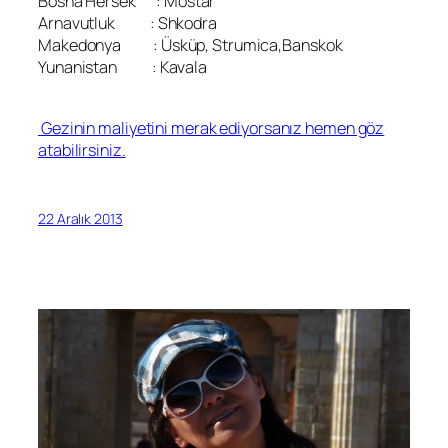
Bosna Hersek : Mostar
Arnavutluk : Shkodra
Makedonya : Üsküp, Strumica,Banskok
Yunanistan : Kavala
Gezinin maliyetini merak ediyorsanız hemen göz
atabilirsiniz.
22 Aralık 2013