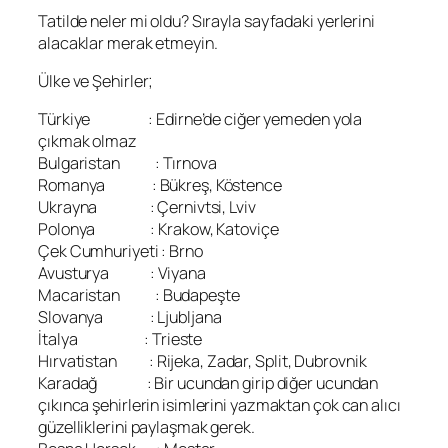
Tatilde neler mi oldu? Sırayla sayfadaki yerlerini
alacaklar merak etmeyin.
Ülke ve Şehirler;
Türkiye : Edirne’de ciğer yemeden yola
çıkmak olmaz
Bulgaristan : Tırnova
Romanya : Bükreş, Köstence
Ukrayna : Çernivtsi, Lviv
Polonya : Krakow, Katoviçe
Çek Cumhuriyeti : Brno
Avusturya : Viyana
Macaristan : Budapeşte
Slovanya : Ljubljana
İtalya : Trieste
Hırvatistan : Rijeka, Zadar, Split, Dubrovnik
Karadağ : Bir ucundan girip diğer ucundan
çıkınca şehirlerin isimlerini yazmaktan çok can alıcı
güzelliklerini paylaşmak gerek.