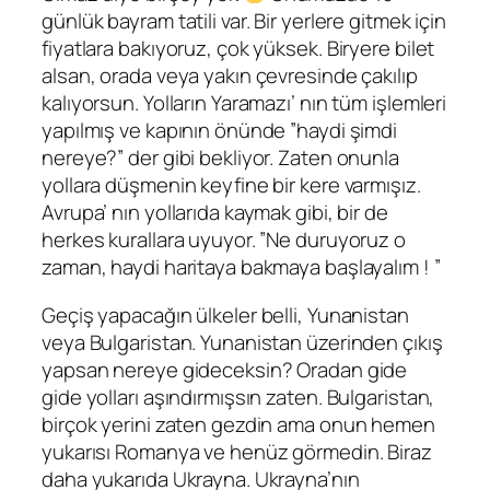
günlük bayram tatili var. Bir yerlere gitmek için
fiyatlara bakıyoruz, çok yüksek. Biryere bilet
alsan, orada veya yakın çevresinde çakılıp
kalıyorsun. Yolların Yaramazı’ nın tüm işlemleri
yapılmış ve kapının önünde ”haydi şimdi
nereye?” der gibi bekliyor. Zaten onunla
yollara düşmenin keyfine bir kere varmışız.
Avrupa’ nın yollarıda kaymak gibi, bir de
herkes kurallara uyuyor. ”Ne duruyoruz o
zaman, haydi haritaya bakmaya başlayalım ! ”
Geçiş yapacağın ülkeler belli, Yunanistan
veya Bulgaristan. Yunanistan üzerinden çıkış
yapsan nereye gideceksin? Oradan gide
gide yolları aşındırmışsın zaten. Bulgaristan,
birçok yerini zaten gezdin ama onun hemen
yukarısı Romanya ve henüz görmedin. Biraz
daha yukarıda Ukrayna. Ukrayna’nın