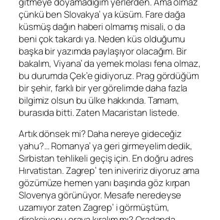
gitmeye doyamadığım yerlerden. Ama olmaz
çünkü ben Slovakya’ ya küsüm. Fare dağa
küsmüş dağın haberi olmamış misali, o da
beni çok takardı ya. Neden küs olduğumu
başka bir yazımda paylaşıyor olacağım. Bir
bakalım, Viyana’ da yemek molası fena olmaz,
bu durumda Çek’e gidiyoruz. Prag gördüğüm
bir şehir, farklı bir yer görelimde daha fazla
bilgimiz olsun bu ülke hakkında. Tamam,
burasıda bitti. Zaten Macaristan listede.
Artık dönsek mi? Daha nereye gideceğiz
yahu?… Romanya’ ya geri girmeyelim dedik,
Sırbistan tehlikeli geçiş için. En doğru adres
Hırvatistan. Zagrep’ ten iniveririz diyoruz ama
gözümüze hemen yanı başında göz kırpan
Slovenya görünüyor. Mesafe neredeyse
uzamıyor zaten Zagrep’ i görmüştüm,
direksiyonu oraya kıralım mı? Oradanda