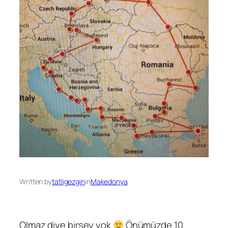
Written by
tatligezgin
in
Makedonya
Olmaz diye birşey yok
Önümüzde 10