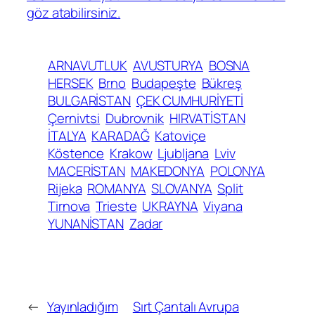
göz atabilirsiniz.
ARNAVUTLUK
AVUSTURYA
BOSNA
HERSEK
Brno
Budapeşte
Bükreş
BULGARİSTAN
ÇEK CUMHURİYETİ
Çernivtsi
Dubrovnik
HIRVATİSTAN
İTALYA
KARADAĞ
Katoviçe
Köstence
Krakow
Ljubljana
Lviv
MACERİSTAN
MAKEDONYA
POLONYA
Rijeka
ROMANYA
SLOVANYA
Split
Tirnova
Trieste
UKRAYNA
Viyana
YUNANİSTAN
Zadar
←
Yayınladığım
Sırt Çantalı Avrupa