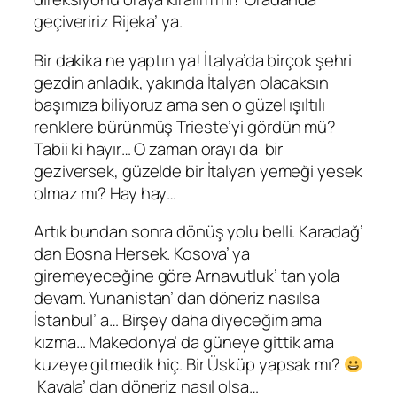
geçiveririz Rijeka’ ya.
Bir dakika ne yaptın ya! İtalya’da birçok şehri
gezdin anladık, yakında İtalyan olacaksın
başımıza biliyoruz ama sen o güzel ışıltılı
renklere bürünmüş Trieste’yi gördün mü?
Tabii ki hayır… O zaman orayı da bir
geziversek, güzelde bir İtalyan yemeği yesek
olmaz mı? Hay hay…
Artık bundan sonra dönüş yolu belli. Karadağ’
dan Bosna Hersek. Kosova’ ya
giremeyeceğine göre Arnavutluk’ tan yola
devam. Yunanistan’ dan döneriz nasılsa
İstanbul’ a… Birşey daha diyeceğim ama
kızma… Makedonya’ da güneye gittik ama
kuzeye gitmedik hiç. Bir Üsküp yapsak mı?
Kavala’ dan döneriz nasıl olsa…