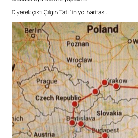
Diyerek çıktı Çılgın Tatil’ in yol haritası.