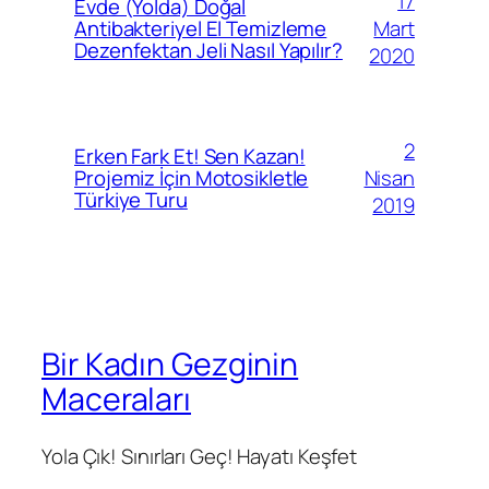
17
Evde (Yolda) Doğal
Mart
Antibakteriyel El Temizleme
Dezenfektan Jeli Nasıl Yapılır?
2020
2
Erken Fark Et! Sen Kazan!
Nisan
Projemiz İçin Motosikletle
Türkiye Turu
2019
Bir Kadın Gezginin
Maceraları
Yola Çık! Sınırları Geç! Hayatı Keşfet