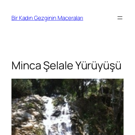
İçeriğe
geç
Bir Kadın Gezginin Maceraları
Minca Şelale Yürüyüşü