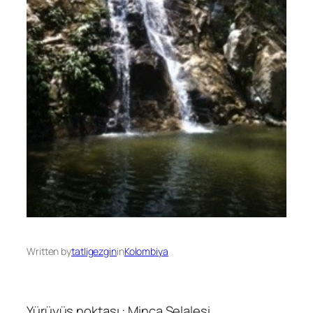
Written by
tatligezgin
in
Kolombiya
Yürüyüş noktası : Minca Şelalesi