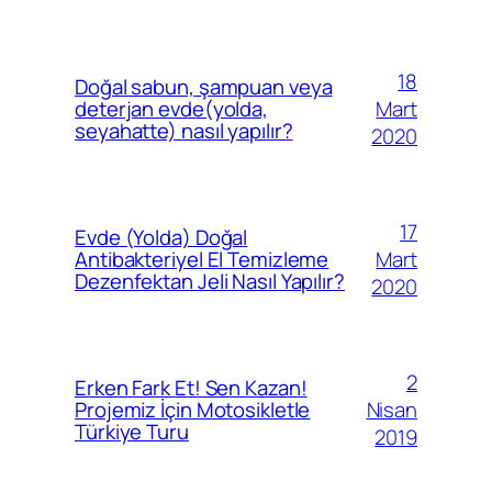
18
Doğal sabun, şampuan veya
Mart
deterjan evde(yolda,
seyahatte) nasıl yapılır?
2020
17
Evde (Yolda) Doğal
Mart
Antibakteriyel El Temizleme
Dezenfektan Jeli Nasıl Yapılır?
2020
2
Erken Fark Et! Sen Kazan!
Nisan
Projemiz İçin Motosikletle
Türkiye Turu
2019