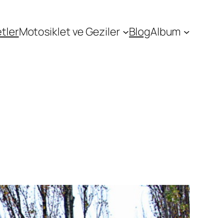
tler
Motosiklet ve Geziler
Blog
Album