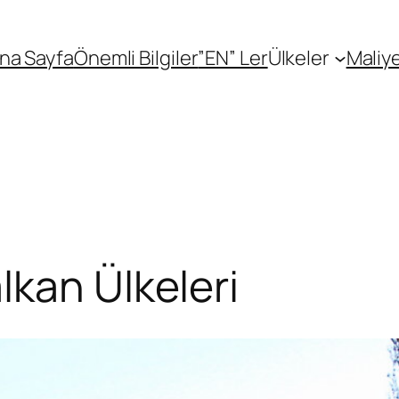
na Sayfa
Önemli Bilgiler
”EN” Ler
Ülkeler
Maliye
lkan Ülkeleri