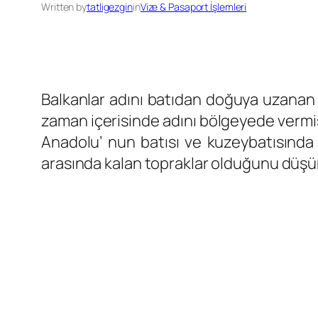
Written by
tatligezgin
in
Vize & Pasaport İşlemleri
Balkanlar adını batıdan doğuya uzanan 
zaman içerisinde adını bölgeyede vermişt
Anadolu’ nun batısı ve kuzeybatısında 
arasında kalan topraklar olduğunu düşü