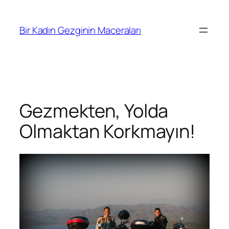
İçeriğe
geç
Bir Kadın Gezginin Maceraları
Gezmekten, Yolda
Olmaktan Korkmayın!