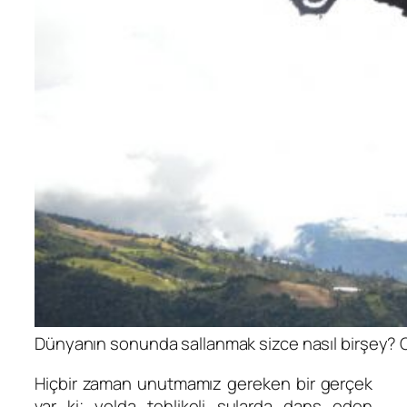
Dünyanın sonunda sallanmak sizce nasıl birşey? O 
Hiçbir zaman unutmamız gereken bir gerçek
var ki; yolda tehlikeli sularda dans eden