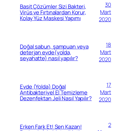
30
Basit Çözümler Sizi Bakteri,
Mart
Virüs ve Fırtınalardan Korur,
Kolay Yüz Maskesi Yapımı
2020
18
Doğal sabun, şampuan veya
Mart
deterjan evde(yolda,
seyahatte) nasıl yapılır?
2020
17
Evde (Yolda) Doğal
Mart
Antibakteriyel El Temizleme
Dezenfektan Jeli Nasıl Yapılır?
2020
2
Erken Fark Et! Sen Kazan!