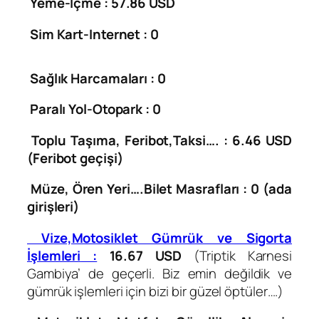
Yeme-İçme : 57.86 USD
Sim Kart-Internet : 0
Sağlık Harcamaları : 0
Paralı Yol-Otopark : 0
Toplu Taşıma, Feribot,Taksi…. : 6.46 USD
(Feribot geçişi)
Müze, Ören Yeri….Bilet Masrafları : 0 (ada
girişleri)
Vize,Motosiklet Gümrük ve Sigorta
İşlemleri
:
16.67 USD
(Triptik Karnesi
Gambiya’ de geçerli. Biz emin değildik ve
gümrük işlemleri için bizi bir güzel öptüler….)