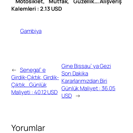
Motosiklet, Mutfak, Güzellik….Alışveriş
Kalemleri : 2.13 USD
Gambiya
Gine Bissau’ ya Gezi
←
Senegal’ e
Son Dakika
Girdik-Çıktık, Girdik-
Kararlarımızdan Biri
Çıktık….Günlük
Günlük Maliyet : 36.05
Maliyeti : 40.12 USD
USD
→
Yorumlar