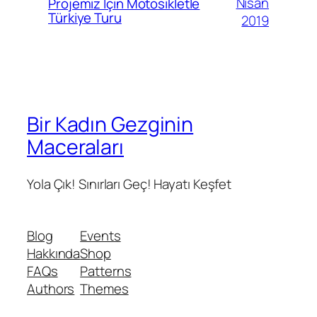
Nisan
Projemiz İçin Motosikletle
Türkiye Turu
2019
Bir Kadın Gezginin
Maceraları
Yola Çık! Sınırları Geç! Hayatı Keşfet
Blog
Events
Hakkında
Shop
FAQs
Patterns
Authors
Themes