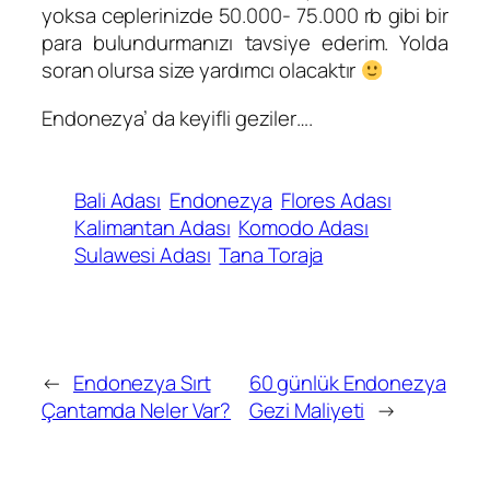
yoksa ceplerinizde 50.000- 75.000 rb gibi bir
para bulundurmanızı tavsiye ederim. Yolda
soran olursa size yardımcı olacaktır
Endonezya’ da keyifli geziler….
Bali Adası
Endonezya
Flores Adası
Kalimantan Adası
Komodo Adası
Sulawesi Adası
Tana Toraja
←
Endonezya Sırt
60 günlük Endonezya
Çantamda Neler Var?
Gezi Maliyeti
→