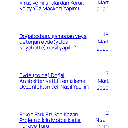
Mart
Virüs ve Fırtınalardan Korur,
Kolay Yüz Maskesi Yapımı
2020
18
Doğal sabun, şampuan veya
Mart
deterjan evde(yolda,
seyahatte) nasıl yapılır?
2020
17
Evde (Yolda) Doğal
Mart
Antibakteriyel El Temizleme
Dezenfektan Jeli Nasıl Yapılır?
2020
2
Erken Fark Et! Sen Kazan!
Nisan
Projemiz İçin Motosikletle
Türkiye Turu
2019