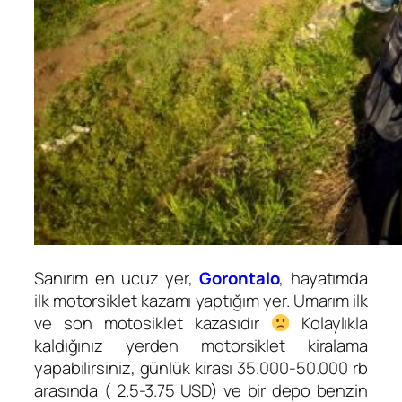
Sanırım en ucuz yer,
Gorontalo
, hayatımda
ilk motorsiklet kazamı yaptığım yer. Umarım ilk
ve son motosiklet kazasıdır
Kolaylıkla
kaldığınız yerden motorsiklet kiralama
yapabilirsiniz, günlük kirası 35.000-50.000 rb
arasında ( 2.5-3.75 USD) ve bir depo benzin