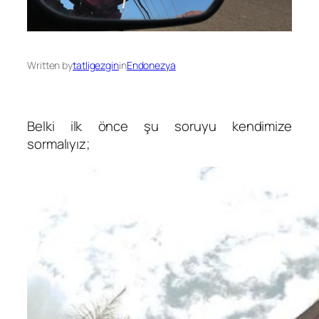
Written by
tatligezgin
in
Endonezya
Belki ilk önce şu soruyu kendimize
sormalıyız;