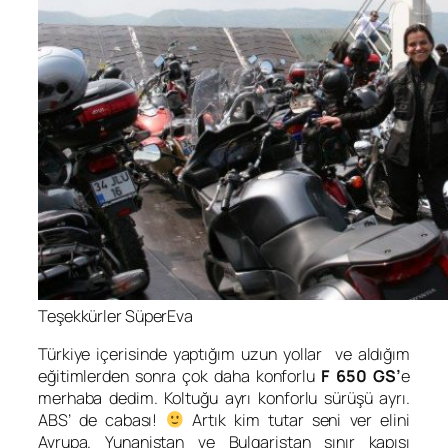
Teşekkürler SüperEva
Türkiye içerisinde yaptığım uzun yollar ve aldığım
eğitimlerden sonra çok daha konforlu
F 650 GS’
e
merhaba dedim. Koltuğu ayrı konforlu sürüşü ayrı.
ABS’ de cabası!
Artık kim tutar seni ver elini
Avrupa. Yunanistan ve Bulgaristan sınır kapısı