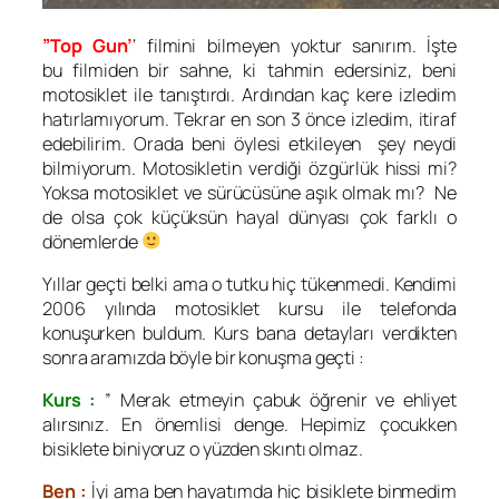
”Top Gun’
‘ filmini bilmeyen yoktur sanırım. İşte
bu filmiden bir sahne, ki tahmin edersiniz, beni
motosiklet ile tanıştırdı. Ardından kaç kere izledim
hatırlamıyorum. Tekrar en son 3 önce izledim, itiraf
edebilirim. Orada beni öylesi etkileyen şey neydi
bilmiyorum. Motosikletin verdiği özgürlük hissi mi?
Yoksa motosiklet ve sürücüsüne aşık olmak mı? Ne
de olsa çok küçüksün hayal dünyası çok farklı o
dönemlerde
Yıllar geçti belki ama o tutku hiç tükenmedi. Kendimi
2006 yılında motosiklet kursu ile telefonda
konuşurken buldum. Kurs bana detayları verdikten
sonra aramızda böyle bir konuşma geçti :
Kurs :
” Merak etmeyin çabuk öğrenir ve ehliyet
alırsınız. En önemlisi denge. Hepimiz çocukken
bisiklete biniyoruz o yüzden skıntı olmaz.
Ben :
İyi ama ben hayatımda hiç bisiklete binmedim