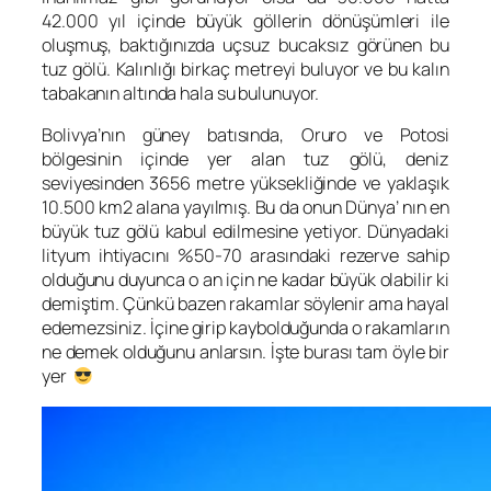
42.000 yıl içinde büyük göllerin dönüşümleri ile
oluşmuş, baktığınızda uçsuz bucaksız görünen bu
tuz gölü. Kalınlığı birkaç metreyi buluyor ve bu kalın
tabakanın altında hala su bulunuyor.
Bolivya’nın güney batısında, Oruro ve Potosi
bölgesinin içinde yer alan tuz gölü, deniz
seviyesinden 3656 metre yüksekliğinde ve yaklaşık
10.500 km2 alana yayılmış. Bu da onun Dünya’ nın en
büyük tuz gölü kabul edilmesine yetiyor. Dünyadaki
lityum ihtiyacını %50-70 arasındaki rezerve sahip
olduğunu duyunca o an için ne kadar büyük olabilir ki
demiştim. Çünkü bazen rakamlar söylenir ama hayal
edemezsiniz. İçine girip kaybolduğunda o rakamların
ne demek olduğunu anlarsın. İşte burası tam öyle bir
yer