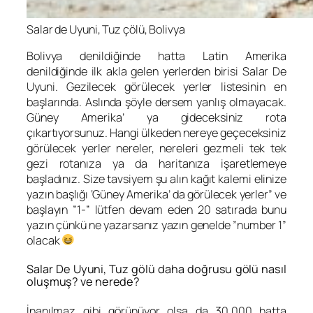
Salar de Uyuni, Tuz çölü, Bolivya
Bolivya denildiğinde hatta Latin Amerika
denildiğinde ilk akla gelen yerlerden birisi Salar De
Uyuni. Gezilecek görülecek yerler listesinin en
başlarında. Aslında şöyle dersem yanlış olmayacak.
Güney Amerika’ ya gideceksiniz rota
çıkartıyorsunuz. Hangi ülkeden nereye geçeceksiniz
görülecek yerler nereler, nereleri gezmeli tek tek
gezi rotanıza ya da haritanıza işaretlemeye
başladınız. Size tavsiyem şu alın kağıt kalemi elinize
yazın başlığı ‘Güney Amerika’ da görülecek yerler” ve
başlayın ”1-” lütfen devam eden 20 satırada bunu
yazın çünkü ne yazarsanız yazın genelde ”number 1”
olacak
Salar De Uyuni, Tuz gölü daha doğrusu gölü nasıl
oluşmuş? ve nerede?
İnanılmaz gibi görünüyor olsa da 30.000 hatta