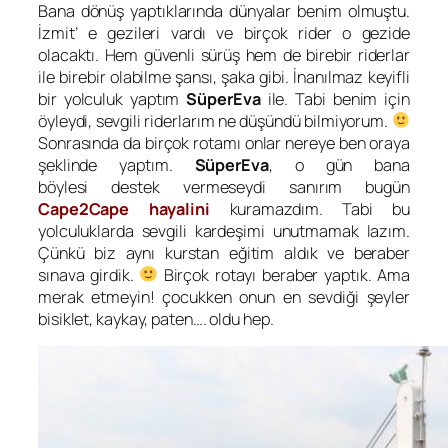
Bana dönüş yaptıklarında dünyalar benim olmuştu.
İzmit’ e gezileri vardı ve birçok rider o gezide
olacaktı. Hem güvenli sürüş hem de birebir riderlar
ile birebir olabilme şansı, şaka gibi. İnanılmaz keyifli
bir yolculuk yaptım
SüperEva
ile. Tabi benim için
öyleydi, sevgili riderlarım ne düşündü bilmiyorum.
Sonrasında da birçok rotamı onlar nereye ben oraya
şeklinde yaptım.
SüperEva
, o gün bana
böylesi destek vermeseydi sanırım bugün
Cape2Cape hayalini
kuramazdım. Tabi bu
yolculuklarda sevgili kardeşimi unutmamak lazım.
Çünkü biz aynı kurstan eğitim aldık ve beraber
sınava girdik.
Birçok rotayı beraber yaptık. Ama
merak etmeyin! çocukken onun en sevdiği şeyler
bisiklet, kaykay, paten…. oldu hep.