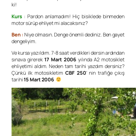
ki!
Kurs
: Pardon anlamadım! Hiç bisiklede binmeden
motor sürüp ehliyet mi alacaksınız?
Ben :
Niye olmasın. Denge önemli dediniz. Ben gayet
dengeliyim.
Ve kursa yazıldım. 7-8 saat verdikleri dersin ardından
sınava girerek
17 Mart 2006
yılında A2 motosiklet
ehliyetimi aldım. Neden tam tarihi yazdım dersiniz?
Çünkü ilk motosikletim
CBF 250
‘ nin trafiğe çıkış
tarihi
15 Mart 2006