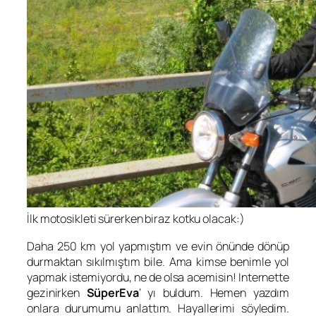
İlk motosikleti sürerken biraz kotku olacak:)
Daha 250 km yol yapmıştım ve evin önünde dönüp
durmaktan sıkılmıştım bile. Ama kimse benimle yol
yapmak istemiyordu, ne de olsa acemisin! Internette
gezinirken
SüperEva
‘ yı buldum. Hemen yazdım
onlara durumumu anlattım. Hayallerimi söyledim.