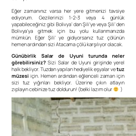
Eğer zamanınız varsa her yere gitmenizi tavsiye
ediyorum. Gezilerinizi 1-2-3 veya 4 günlük
yapabileceğiniz gibi Bolivya’ dan Şili’ye veya Şili’ den
Bolivya’ya gitmek için bu yolu kullanmanızda
mümkün. Eğer Şili’ ye gidiyorsanız tuz çölünün
hemen ardından sizi Atacama çölü karşılıyor olacak.
Günübirlik Salar de Uyuni turunda neler
görebilirsiniz?
Sizi Salar de Uyuni girişinde yerel
halk bekliyor. Tuzdan yapılan hediyelik eşyalar ve
tuz
müzesi
için. Hemen ardından eğlenceli zaman için
sizi tuz yığınları bekliyor. Üzerine çıkın atlayın
zıplayın cebinize tuz doldurun! (belki lazım olur
)